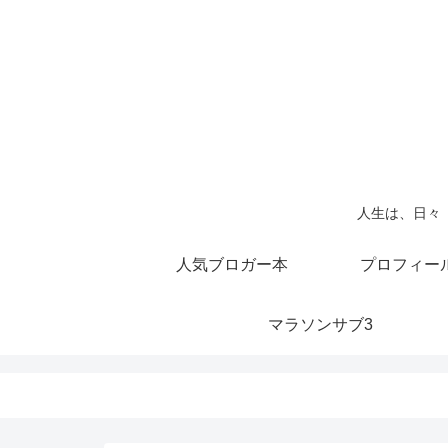
人生は、日々
人気ブロガー本
プロフィー
マラソンサブ3