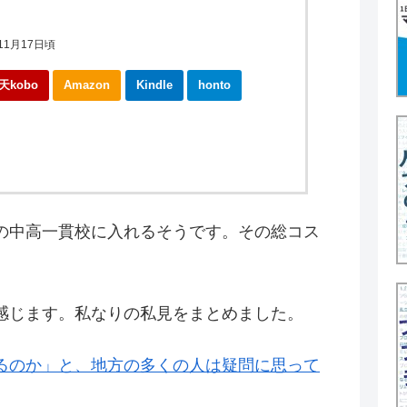
11月17日頃
天kobo
Amazon
Kindle
honto
の中高一貫校に入れるそうです。その総コス
感じます。私なりの私見をまとめました。
るのか」と、地方の多くの人は疑問に思って