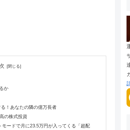
次
るか
する！あなたの隣の億万長者
最高の株式投資
モードで月に23.5万円が入ってくる「超配