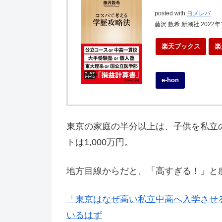
posted with
ヨメレバ
藤沢 数希 新潮社 2022年
楽天ブックス
楽
e-hon
東京の家庭の半分以上は、子供を私立
トは1,000万円。
地方目線からだと、「高すぎる！」と
「東京はなぜ高い私立中高へ入学させ
いるはず