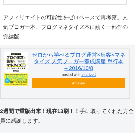
アフィリエイトの可能性をゼロベースで再考察。人
気ブロガー本、ブログマネタイズ本に続く三部作の
完結版
ゼロから学べるブログ運営×集客×マネ
タイズ 人気ブロガー養成講座 単行本
– 2016/10/8
posted with
カエレバ
Amazon
2週間で重版出来！現在13刷！！
手に取ってくれた方全
員に感謝します。