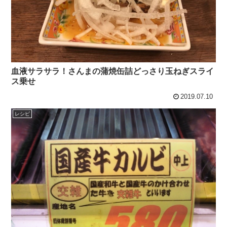
血液サラサラ！さんまの蒲焼缶詰どっさり玉ねぎスライ
ス乗せ
2019.07.10
レシピ