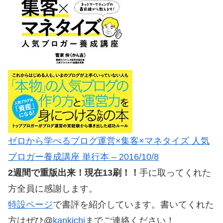
ゼロから学べるブログ運営×集客×マネタイズ 人気
ブロガー養成講座 単行本 – 2016/10/8
2週間で重版出来！現在13刷！！
手に取ってくれた
方全員に感謝します。
特設ページ
で書評を紹介しています。書いてくれた
方はぜひ@
kankichi
までご連絡ください！