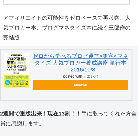
アフィリエイトの可能性をゼロベースで再考察。人
気ブロガー本、ブログマネタイズ本に続く三部作の
完結版
ゼロから学べるブログ運営×集客×マネ
タイズ 人気ブロガー養成講座 単行本
– 2016/10/8
posted with
カエレバ
Amazon
2週間で重版出来！現在13刷！！
手に取ってくれた方全
員に感謝します。