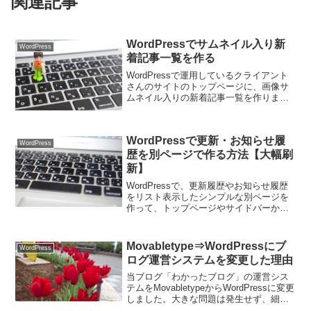
関連記事
WordPressでサムネイル入り新
WordPress
着記事一覧を作る
WordPressで運用しているクライアント
さんのサイトのトップページに、画像サ
ムネイル入りの新着記事一覧を作りまし
た。ネット上に意外と情報が少なくて手
を焼いたので、メモしておきます。
WordPressで更新・お知らせ履
WordPress
歴を別ページで作る方法【大幅刷
新】
WordPressで、更新履歴やお知らせ履歴
をリスト表示したシンプルな別ページを
作って、トップページやサイドバーから
iFrameやphpのinclude等で呼び出したい
ケースがあります。方法は色々ありそう
です。私がクライアントさんのサイト
Movabletype⇒WordPressにブ
WordPress
で...
ログ運営システムを変更した理由
当ブログ「わかったブログ」の運営シス
テムをMovabletypeからWordPressに変更
しました。大きな問題は発生せず、細々
としたバグを修正しながらGW後半を過ご