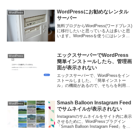
しました。長年利用し続けてきた
Movabletypeから不慣れなWordP...
WordPressにお勧めなレンタル
WordPress
サーバー
無料ブログからWordPress(ワードプレス)
に移行したいと思っている人は多いと思
います。WordPressを使うにはレンタル
サーバーを借りる必要があります。ただ
し、どこのレンタルサーバーでも良いと
いうわけではありません。最低でもPHP
エックスサーバーでWordPress
と...
WordPress
簡単インストールしたら、管理画
面が表示されない
エックスサーバーで、WordPressをイン
ストールしました。「簡単インストー
ル」の機能があるので、そちらを利用し
てインストールをしたのですが、管理画
面へのリンクをクリックしてログインし
ようとすると、「このページは動作して
Smash Balloon Instagram Feed
WordPress
いません HTTP...
でサムネイルが表示されない
Instagramのサムネイルをサイト内に表示
させるために、WordPressプラグイン
「Smash Balloon Instagram Feed」を利
用しました。ところが、間違いなく設定
をしても、サムネイルが表示されませ