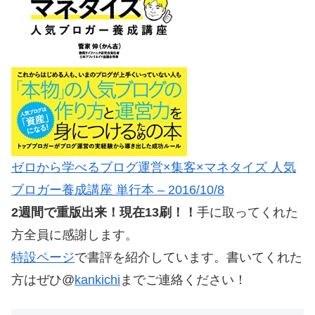
ゼロから学べるブログ運営×集客×マネタイズ 人気
ブロガー養成講座 単行本 – 2016/10/8
2週間で重版出来！現在13刷！！
手に取ってくれた
方全員に感謝します。
特設ページ
で書評を紹介しています。書いてくれた
方はぜひ@
kankichi
までご連絡ください！