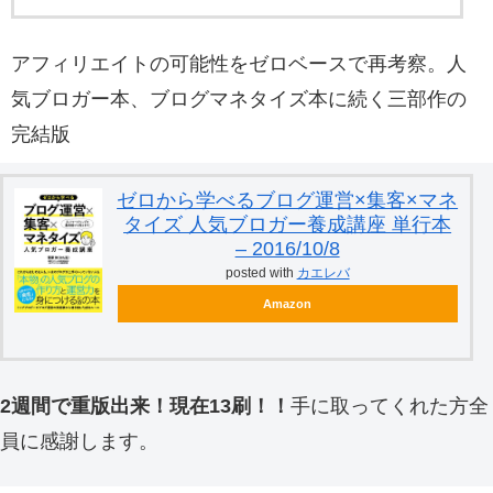
アフィリエイトの可能性をゼロベースで再考察。人
気ブロガー本、ブログマネタイズ本に続く三部作の
完結版
ゼロから学べるブログ運営×集客×マネ
タイズ 人気ブロガー養成講座 単行本
– 2016/10/8
posted with
カエレバ
Amazon
2週間で重版出来！現在13刷！！
手に取ってくれた方全
員に感謝します。