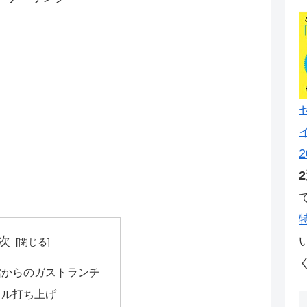
2
次
館からのガストランチ
イル打ち上げ