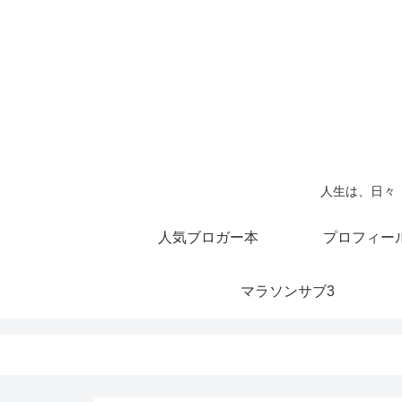
人生は、日々
人気ブロガー本
プロフィー
マラソンサブ3