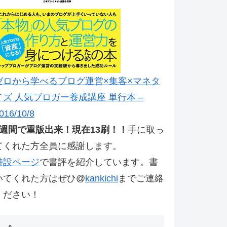
ゼロから学べるブログ運営×集客×マネタ
イズ 人気ブロガー養成講座 単行本 –
016/10/8
2週間で重版出来！現在13刷！！
手に取っ
てくれた方全員に感謝します。
特設ページ
で書評を紹介しています。書
いてくれた方はぜひ@
kankichi
までご連絡
ください！