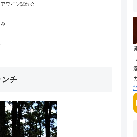
リアワイン試飲会
なみ
本
ランチ