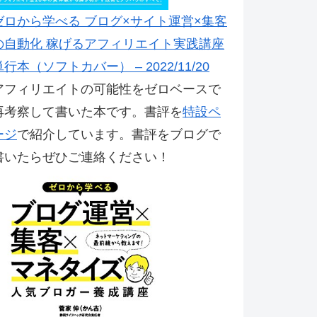
ゼロから学べる ブログ×サイト運営×集客
の自動化 稼げるアフィリエイト実践講座
単行本（ソフトカバー） – 2022/11/20
アフィリエイトの可能性をゼロベースで
再考察して書いた本です。書評を
特設ペ
ージ
で紹介しています。書評をブログで
書いたらぜひご連絡ください！