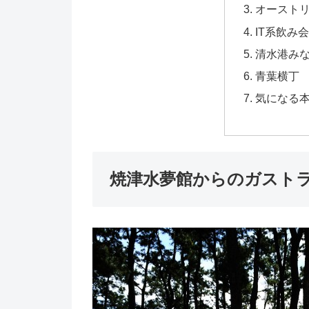
オースト
IT系飲み会
清水港み
青葉横丁
気になる
焼津水夢館からのガスト