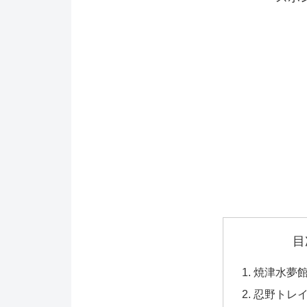
目
焼津水夢
忍野トレ