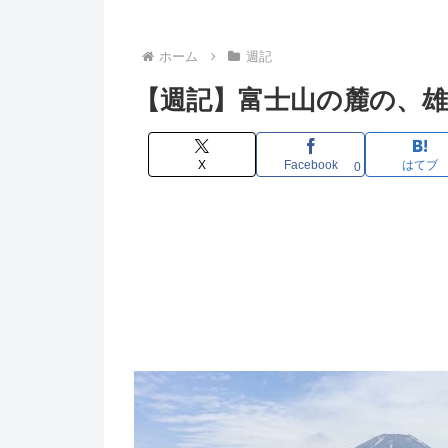
ホーム
週記
【週記】富士山の麓の、
X
Facebook
はてブ
0