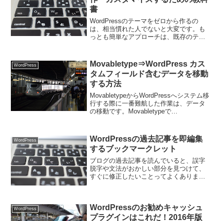
書
WordPressのテーマをゼロから作るの
は、相当慣れた人でないと大変です。も
っとも簡単なアプローチは、既存のテー
マを元にカスタマイズしていくことで
す。「公式ディレクトリ掲載テーマ」で
学ぶ WordPressサイト制作入門本書では
Movabletype⇒WordPress カス
WordPress
WordP...
タムフィールド含むデータを移動
する方法
MovabletypeからWordPressへシステム移
行する際に一番難航した作業は、データ
の移動です。Movabletypeで
WXR（WordPress eXtended RSS）形式
のデータを書き出して、WordPressのシ
ステムで読...
WordPressの過去記事を即編集
WordPress
するブックマークレット
ブログの過去記事を読んでいると、誤字
脱字や文法がおかしい部分を見つけて、
すぐに修正したいことってよくあります
よね。WordPressにログインしてある状
態であれば、テーマによっては、記事タ
イトル付近などに表示されている「編
WordPressのお勧めキャッシュ
集」のリンクをクリ...
WordPress
プラグインはこれだ！2016年版