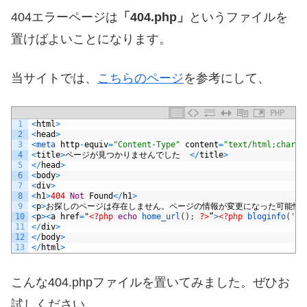
404エラーページは
「404.php」
というファイルを
置けばよいことになります。
当サイトでは、
こちらのページ
を参考にして、
PHP
1
<
html
>
2
<
head
>
3
<
meta 
http
-
equiv
=
"Content-Type"
content
=
"text/html;charse
4
<
title
>
ページが見つかりませんでした
<
/
title
>
5
<
/
head
>
6
<
body
>
7
<
div
>
8
<
h1
>
404
Not
Found
<
/
h1
>
9
<
p
>
お探しのページは存在しません。ページの情報が変更になった可能性
10
<
p
>
<
a
href
=
"
<?php
echo
home_url
(
)
;
?>
”
>
<?php
bloginfo
(
'na
11
<
/
div
>
12
<
/
body
>
13
<
/
html
>
こんな404.phpファイルを置いてみました。ぜひお
試しください。