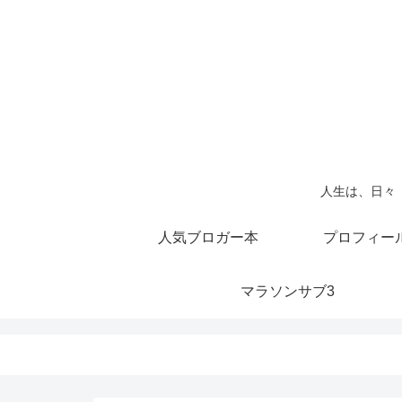
人生は、日々
人気ブロガー本
プロフィー
マラソンサブ3