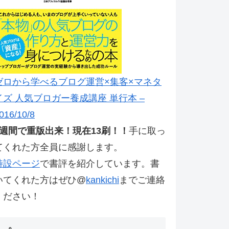
ゼロから学べるブログ運営×集客×マネタ
イズ 人気ブロガー養成講座 単行本 –
016/10/8
2週間で重版出来！現在13刷！！
手に取っ
てくれた方全員に感謝します。
特設ページ
で書評を紹介しています。書
いてくれた方はぜひ@
kankichi
までご連絡
ください！