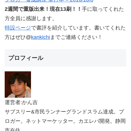
2週間で重版出来！現在13刷！！
手に取ってくれた
方全員に感謝します。
特設ページ
で書評を紹介しています。書いてくれた
方はぜひ@
kankichi
までご連絡ください！
プロフィール
運営者:かん吉
サブスリー&市民ランナーグランドスラム達成。ブ
ロガー。ネットマーケッター。カエレバ開発。静岡
市在住。