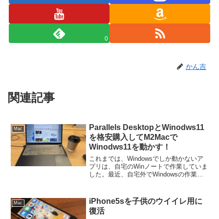
0
かん吉
関連記事
Parallels DesktopとWinodws11
Mac
を格安購入してM2Macで
Winodws11を動かす！
これまでは、Windowsでしか動かないア
プリは、自宅のWinノートで作業していま
した。最近、自宅外でWindowsの作業を
する機会が増えてきたので、メインで利
用しているMBAに、Windowsをインスト
ールすることにしました。
iPhone5sを子供のウイイレ用に
Mac
復活