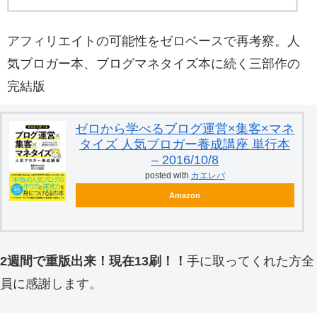
アフィリエイトの可能性をゼロベースで再考察。人
気ブロガー本、ブログマネタイズ本に続く三部作の
完結版
ゼロから学べるブログ運営×集客×マネ
タイズ 人気ブロガー養成講座 単行本
– 2016/10/8
posted with
カエレバ
Amazon
2週間で重版出来！現在13刷！！
手に取ってくれた方全
員に感謝します。