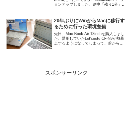
ョンアップしました。途中「残り1分」で
停まってしまい、焦りましたが、なんと
か終わりました。
20年ぶりにWinからMacに移行す
Mac
るために行った環境整備
先日、Mac Book Air 13inchを購入しまし
た。愛用していたLet'snote CF-N9が熱暴
走するようになってしまって、前から
iPhoneアプリ開発用に欲しかったMBAを
購入しました。Let's noteは修理に出すの
で、M...
スポンサーリンク