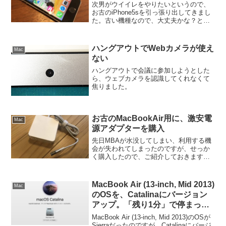
次男がウイイレをやりたいというので、
お古のiPhone5sを引っ張り出してきまし
た。古い機種なので、大丈夫かな？と思
いましたが、しっかり動いています。
ハングアウトでWebカメラが使え
Mac
ない
ハングアウトで会議に参加しようとした
ら、ウェブカメラを認識してくれなくて
焦りました。
お古のMacBookAir用に、激安電
Mac
源アダプターを購入
先日MBAが水没してしまい、利用する機
会が失われてしまったのですが、せっか
く購入したので、ご紹介しておきます。
Macbook Pro 電源アダプタ【PSE認証】
60W MagSafe L型 充電器 Mac 互換電源
アダプタ L字コネクタ M...
MacBook Air (13-inch, Mid 2013)
Mac
のOSを、Catalinaにバージョン
アップ。「残り1分」で停まって
しまい焦った
MacBook Air (13-inch, Mid 2013)のOSが
Sierraだったのですが、Catalinaにバージ