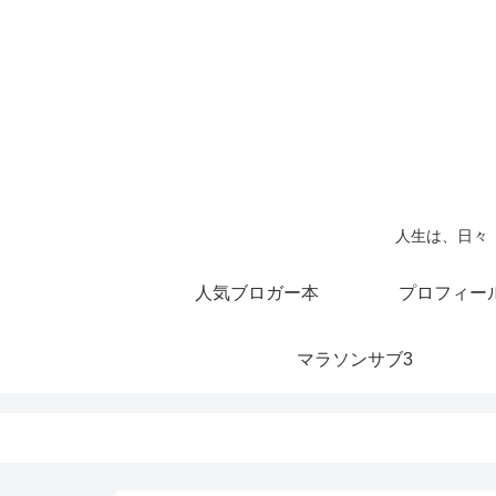
人生は、日々
人気ブロガー本
プロフィー
マラソンサブ3