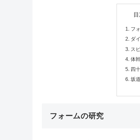
目
フ
ダ
ス
体
四
坂
フォームの研究