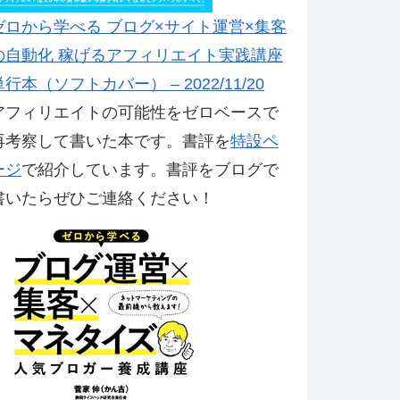
ゼロから学べる ブログ×サイト運営×集客
の自動化 稼げるアフィリエイト実践講座
単行本（ソフトカバー） – 2022/11/20
アフィリエイトの可能性をゼロベースで
再考察して書いた本です。書評を
特設ペ
ージ
で紹介しています。書評をブログで
書いたらぜひご連絡ください！