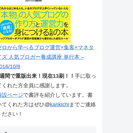
ゼロから学べるブログ運営×集客×マネタ
イズ 人気ブロガー養成講座 単行本 –
016/10/8
2週間で重版出来！現在13刷！！
手に取っ
てくれた方全員に感謝します。
特設ページ
で書評を紹介しています。書
いてくれた方はぜひ@
kankichi
までご連絡
ください！