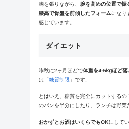
胸を張りながら、
腕を高めの位置で振
腰高で骨盤を前傾したフォーム
になり
感じています。
ダイエット
昨秋に2ヶ月ほどで
体重を4-5kgほど
は「
糖質制限
」です。
とはいえ、糖質を完全にカットするの
のパンを半分にしたり、ランチは野菜
おかずとお酒はいくらでもOK
にして