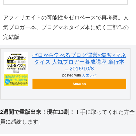
アフィリエイトの可能性をゼロベースで再考察。人
気ブロガー本、ブログマネタイズ本に続く三部作の
完結版
ゼロから学べるブログ運営×集客×マネ
タイズ 人気ブロガー養成講座 単行本
– 2016/10/8
posted with
カエレバ
Amazon
2週間で重版出来！現在13刷！！
手に取ってくれた方全
員に感謝します。