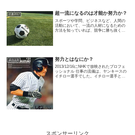
超一流になるのは才能か努力か？
読書2017
スポーツや学問、ビジネスなど、人間の
活動において、一流の人材になるための
方法を知っていれば、競争に勝ち抜くこ
とができます。そして、名誉や経済的な
安定を得やすくなります。超一流になる
のは才能か努力か?方法は存在します。し
かし、魔法の杖のように...
努力とはなにか？
成功法則
2013/12/16にNHKで放映されたプロフェ
ッショナル 仕事の流儀は、ヤンキースの
イチロー選手でした。イチロー選手とい
えば、鋭いバットコントロールでどんな
ボールでも打ち返す技術。俊足、そして
高い守備力と、非の打ち所がない名選手
です。20...
スポンサーリンク