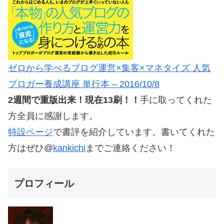
ゼロから学べるブログ運営×集客×マネタイズ 人気
ブロガー養成講座 単行本 – 2016/10/8
2週間で重版出来！現在13刷！！
手に取ってくれた
方全員に感謝します。
特設ページ
で書評を紹介しています。書いてくれた
方はぜひ@
kankichi
までご連絡ください！
プロフィール