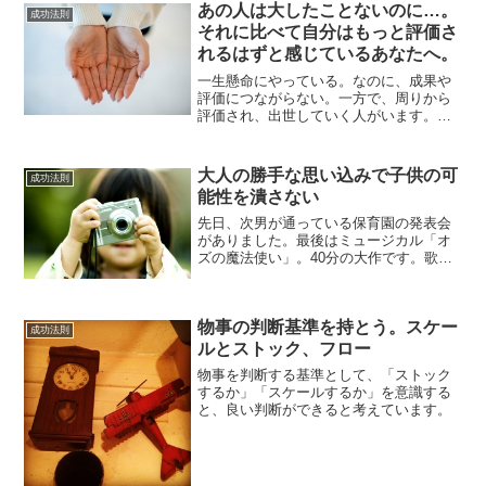
あの人は大したことないのに…。
成功法則
それに比べて自分はもっと評価さ
れるはずと感じているあなたへ。
一生懸命にやっている。なのに、成果や
評価につながらない。一方で、周りから
評価され、出世していく人がいます。や
っていることはほとんど同じなのに、評
価される人とされない人がいるのです。
いったい何が違うのでしょうか？この違
大人の勝手な思い込みで子供の可
成功法則
いを知ると、人生のボート...
能性を潰さない
先日、次男が通っている保育園の発表会
がありました。最後はミュージカル「オ
ズの魔法使い」。40分の大作です。歌っ
て踊ってセリフも多いミュージカルを、
子供たちはほぼ完璧にこなしました。観
ている大人たちの胸に刺さるものがあり
物事の判断基準を持とう。スケー
ました。
成功法則
ルとストック、フロー
物事を判断する基準として、「ストック
するか」「スケールするか」を意識する
と、良い判断ができると考えています。