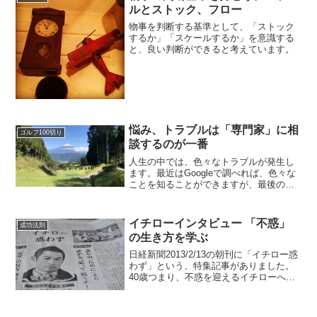
ルとストック、フロー
物事を判断する基準として、「ストック
するか」「スケールするか」を意識する
と、良い判断ができると考えています。
悩み、トラブルは「専門家」に相
ゴルフ100切り
談するのが一番
人生の中では、色々なトラブルが発生し
ます。最近はGoogleで調べれば、色々な
ことを知ることができますが、最後の最
後は、その道の専門家に教えを請うのが
一番です。色々な分野の専門家とつなが
っておいて、いざという時に相談できる
イチローインタビュー 「不惑」
成功法則
ようにしておくと、...
の生き方を学ぶ
日経新聞2013/2/13の朝刊に「イチロー惑
わず」という、特集記事がありました。
40歳つまり、不惑を迎えるイチローへの
インタビュー記事です。イチロー言葉か
らは、世界の第一線で勝負を続ける中で
得た、人生やビジネスにも応用できる普