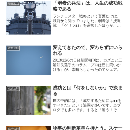
「弱者の兵法」は、人生の成功戦
読書2015
略である
ランチェスター戦略という言葉だけは、
以前から知っていました。弱者は「接近
戦」「ゲリラ戦」を選択したほうが、戦
果が高くなるという、ランチェスターの
法則から生み出された戦略です。この戦
略は、ビジネスはもちろん、スポーツで
も成り立つと考えました。...
変えてきたので、変わらずにいら
成功法則
れる
2013/12/6の日経新聞朝刊に、カズこと三
浦知良選手のコラム「プロは己に問いか
ける」が、素晴らしかったのでシェア。
成功とは「何をしないか」で決ま
成功法則
る
世の中的には、「成功するためには●●を
すべきだ」という論調が多いです。当ブ
ログでも多いです。すると「違う！それ
では成長できない。△△△の方が重要
だ」といった意見を必ず貰います。人は
各々生きてきた環境も考え方も違いま
物事の判断基準を持とう。スケー
す。意見はたくさんあって当...
成功法則