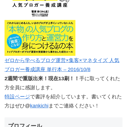
ゼロから学べるブログ運営×集客×マネタイズ 人気
ブロガー養成講座 単行本 – 2016/10/8
2週間で重版出来！現在13刷！！
手に取ってくれた
方全員に感謝します。
特設ページ
で書評を紹介しています。書いてくれた
方はぜひ@
kankichi
までご連絡ください！
プロフィール