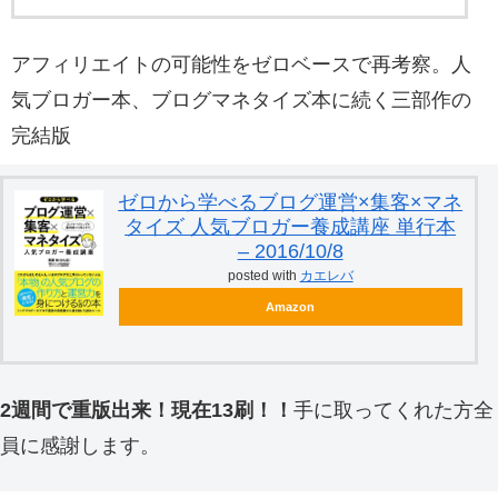
アフィリエイトの可能性をゼロベースで再考察。人
気ブロガー本、ブログマネタイズ本に続く三部作の
完結版
ゼロから学べるブログ運営×集客×マネ
タイズ 人気ブロガー養成講座 単行本
– 2016/10/8
posted with
カエレバ
Amazon
2週間で重版出来！現在13刷！！
手に取ってくれた方全
員に感謝します。