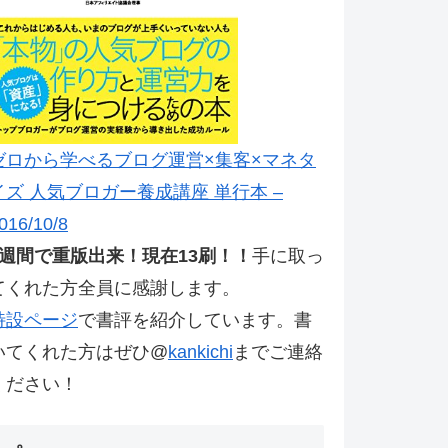
ゼロから学べるブログ運営×集客×マネタ
イズ 人気ブロガー養成講座 単行本 –
016/10/8
2週間で重版出来！現在13刷！！
手に取っ
てくれた方全員に感謝します。
特設ページ
で書評を紹介しています。書
いてくれた方はぜひ@
kankichi
までご連絡
ください！