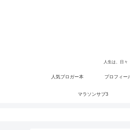
人生は、日々
人気ブロガー本
プロフィー
マラソンサブ3