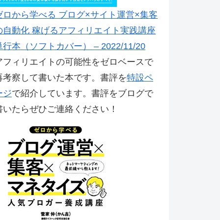
ゼロから学べる ブログ×サイト運営×集客
の自動化 稼げるアフィリエイト実践講座
単行本（ソフトカバー） – 2022/11/20
アフィリエイトの可能性をゼロベースで
再考察して書いた本です。書評を
特設ペ
ージ
で紹介しています。書評をブログで
書いたらぜひご連絡ください！