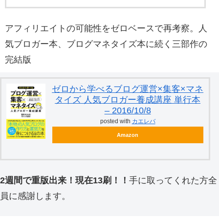
アフィリエイトの可能性をゼロベースで再考察。人
気ブロガー本、ブログマネタイズ本に続く三部作の
完結版
ゼロから学べるブログ運営×集客×マネ
タイズ 人気ブロガー養成講座 単行本
– 2016/10/8
posted with
カエレバ
Amazon
2週間で重版出来！現在13刷！！
手に取ってくれた方全
員に感謝します。