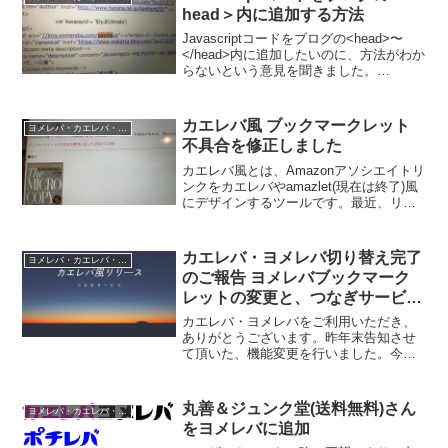
head＞内に追加する方法
Javascriptコードをブログの<head>〜
</head>内に追加したいのに、方法がわか
らないという意見を聞きました。
WordPressと無料ブログについて、方法
をメモしておきます。WordPressの場合
親テーマのheader.ph...
カエレバ風 ブックマークレット
ヨメレバ・カエレバ・ポチレバ
不具合を修正しました
カエレバ風とは、Amazonアソシエイトリ
ンクをカエレバやamazlet(現在は終了)風
にデザインするツールです。最近、リン
クパーツを生成するためのブックマーク
レットがうまく動かないと、ユーザーさ
んから連絡がありました。調べてみる
カエレバ・ヨメレバ切り替え完了
ヨメレバ・カエレバ・ポチレバ
と、Ama...
のご報告 ヨメレバブックマーク
レットの変更と、つなぎサービス
「カエレバ風」をリリース
カエレバ・ヨメレバをご利用いただき、
ありがとうございます。昨年末告知させ
て頂いた、機能変更を行いました。今後
は楽天市場を始めとする国内ショッピン
グモールを応援するサービスとして、運
営をしていきます。【重要】カエレバ・
丸善＆ジュンク堂(送料無料)さん
ヨメレバ・カエレバ・ポチレバ
ヨメレバは、国内ショッピ...
をヨメレバに追加