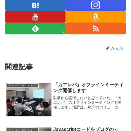
0
かん吉
関連記事
「カエレバ」オフラインミーティ
ヨメレバ・カエレバ・ポチレバ
ング開催します
以前から開催したいと思っていた、「カ
エレバ」のオフラインミーティングを開
催します。場所は、ASPのバリューコマ
ース社さんの会議室です。運営&開発者で
ある、わたくし「かん吉」から、カエレ
バの生い立ちから、活用のコツなどのプ
レゼンをさせていただ...
Javascriptコードをブログの＜
ヨメレバ・カエレバ・ポチレバ