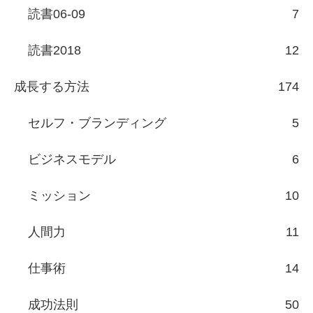
読書06-09
7
読書2018
12
成長する方法
174
セルフ・ブランディング
5
ビジネスモデル
6
ミッション
10
人間力
11
仕事術
14
成功法則
50