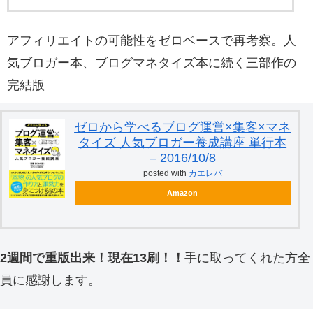
アフィリエイトの可能性をゼロベースで再考察。人
気ブロガー本、ブログマネタイズ本に続く三部作の
完結版
ゼロから学べるブログ運営×集客×マネ
タイズ 人気ブロガー養成講座 単行本
– 2016/10/8
posted with
カエレバ
Amazon
2週間で重版出来！現在13刷！！
手に取ってくれた方全
員に感謝します。