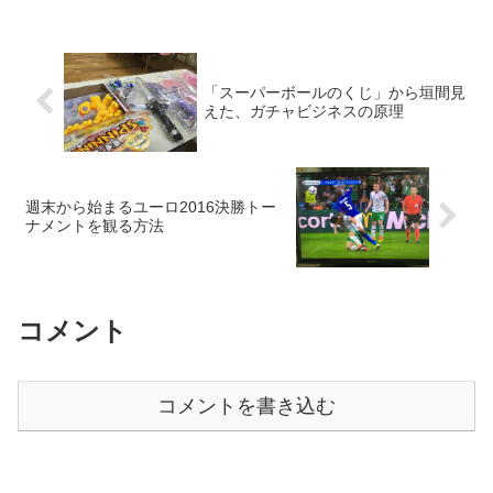
「スーパーボールのくじ」から垣間見
えた、ガチャビジネスの原理
週末から始まるユーロ2016決勝トー
ナメントを観る方法
コメント
コメントを書き込む