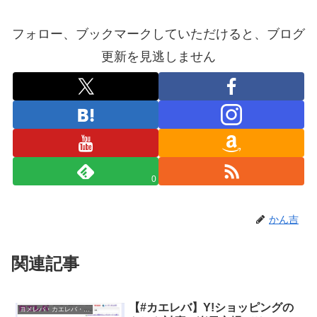
フォロー、ブックマークしていただけると、ブログ
更新を見逃しません
0
かん吉
関連記事
【#カエレバ】Y!ショッピングの
ヨメレバ・カエレバ・ポチレバ