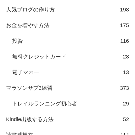
人気ブログの作り方
198
お金を増やす方法
175
投資
116
無料クレジットカード
28
電子マネー
13
マラソンサブ3練習
373
トレイルランニング初心者
29
Kindle出版する方法
52
読書感想文
414