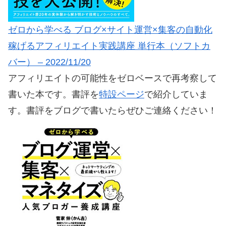
ゼロから学べる ブログ×サイト運営×集客の自動化
稼げるアフィリエイト実践講座 単行本（ソフトカ
バー） – 2022/11/20
アフィリエイトの可能性をゼロベースで再考察して
書いた本です。書評を
特設ページ
で紹介していま
す。書評をブログで書いたらぜひご連絡ください！