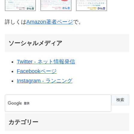
詳しくは
Amazon著者ページ
で。
ソーシャルメディア
Twitter - ネット情報発信
Facebookページ
Instagram - ランニング
カテゴリー