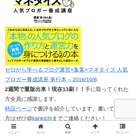
ゼロから学べるブログ運営×集客×マネタイズ 人気
ブロガー養成講座 単行本 – 2016/10/8
2週間で重版出来！現在13刷！！
手に取ってくれた
方全員に感謝します。
特設ページ
で書評を紹介しています。書いてくれた
方はぜひ@
kankichi
までご連絡ください！
メニュー
ホーム
検索
トップ
サイドバー