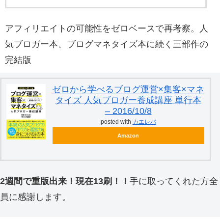
アフィリエイトの可能性をゼロベースで再考察。人
気ブロガー本、ブログマネタイズ本に続く三部作の
完結版
ゼロから学べるブログ運営×集客×マネ
タイズ 人気ブロガー養成講座 単行本
– 2016/10/8
posted with
カエレバ
Amazon
2週間で重版出来！現在13刷！！
手に取ってくれた方全
員に感謝します。