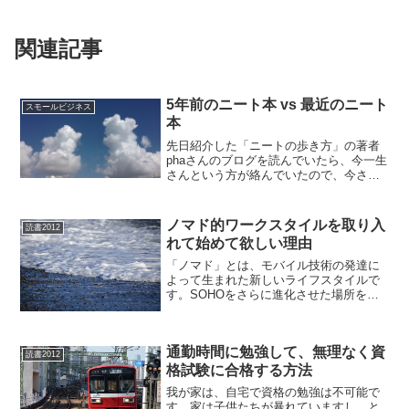
関連記事
5年前のニート本 vs 最近のニート
スモールビジネス
本
先日紹介した「ニートの歩き方」の著者
phaさんのブログを読んでいたら、今一生
さんという方が絡んでいたので、今さん
の本も読んでみました。2007年に出版さ
れた本です。 親より稼ぐネオニート
―「脱・雇用」時代の若者たち ニートの
ノマド的ワークスタイルを取り入
読書2012
歩き方 ――お金...
れて始めて欲しい理由
「ノマド」とは、モバイル技術の発達に
よって生まれた新しいライフスタイルで
す。SOHOをさらに進化させた場所を問
わず仕事ができるノマドスタイルによっ
て、育児中なども仕事を継続できるチャ
ンスが増えるでしょう。ノマドライフ 好
通勤時間に勉強して、無理なく資
きな場所に住んで自由...
読書2012
格試験に合格する方法
我が家は、自宅で資格の勉強は不可能で
す。家は子供たちが暴れていますし、と