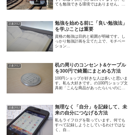
ても勉強できる環境ではありません。毎
日往復1時間で受かる! 資格試験「通勤電
車」勉強法通勤時間を利用すれば、無理
なく試験勉強ができます。資格取得を目
勉強を始める前に「良い勉強法」
指している人は、ぜひ...
読書2012
を学ぶことは重要
資格の勉強は目的と範囲が明確です。し
っかり勉強計画を立てた上で、モチベー
ション...
机の周りのコンセント&ケーブル
読書2012
を300円で綺麗にまとめる方法
100円ショップが好きな人は多いと思いま
す。私も大好きです。の100円ショップ文
具術「こんな商品があったらいいのに」
と思った大抵のことは、100円ショップで
売っている商品の組み合わせで解決でき
てしまったりします。創造力を駆使し
無理なく「自分」を記録して、未
て、安いお金で...
読書2012
来の自分につなげる方法
私もライフログを取っています。何でも
すべて記録しようとしているわけではな
く、自...