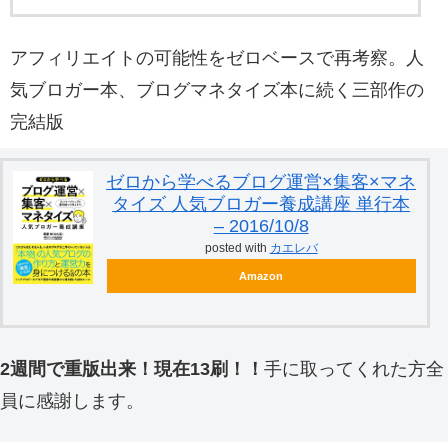
アフィリエイトの可能性をゼロベースで再考察。人
気ブロガー本、ブログマネタイズ本に続く三部作の
完結版
ゼロから学べるブログ運営×集客×マネ
タイズ 人気ブロガー養成講座 単行本
– 2016/10/8
posted with
カエレバ
Amazon
2週間で重版出来！現在13刷！！
手に取ってくれた方全
員に感謝します。