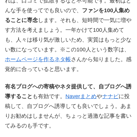
れば、口コミで拡散するなど不可能です。最初はど
んな手を使ってでも良いので、
ファンを100人集め
ることに専念
します。それも、短時間で一気に増や
す方法を考えましょう。一年かけて100人集めて
も、人々は移り気が激しいため、実質はもっと少な
い数になっています。
※この100人という数字は、
ホームページを作るネタ帳
さんから知りました。感
覚的に合っていると思います。
有名ブログへの寄稿やネタ提供して、自ブログへ誘
導すること
も有効です。
Naverまとめ
や
ナナピ
に投
稿して、自ブログへ誘導しても良いでしょう。あま
りお勧めはしませんが、ちょっと過激な記事を書い
てみるのも手です。