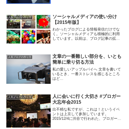
ソーシャルメディアの使い分け
人気ブログの作り方
【2015年版】
わかったブログによる情報発信だけでな
く。ソーシャルメディアも積極的に利用
しています。以前は、ブログ記事の拡散
が目的だったのですが、最近はソーシャ
ルメディア自体の特色を活かして、楽し
んでいます。
文章の一番難しい部分を、いとも
人気ブログの作り方
簡単に乗り切る方法
私の愛しいアップルパイへ 文章を書いて
いるとき、一番ストレスを感じるところ
はど...
人に会いに行く大切さ #ブロガー
人気ブログの作り方
大忘年会2015
出不精な私ですが、これは！というイベ
ントは上京して参加しています。
2015/12/4に渋谷で行われた、ブロガー大
忘年会2015に参加してきました。目的は
「人と会う」ためです。