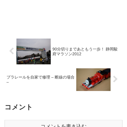
90分切りまであともう一歩！ 静岡駿
府マラソン2012
プラレールを自家で修理 – 断線の場合
–
コメント
コメントを書き込む