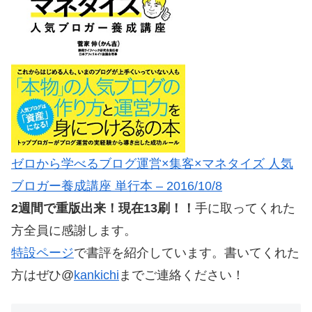
ゼロから学べるブログ運営×集客×マネタイズ 人気
ブロガー養成講座 単行本 – 2016/10/8
2週間で重版出来！現在13刷！！
手に取ってくれた
方全員に感謝します。
特設ページ
で書評を紹介しています。書いてくれた
方はぜひ@
kankichi
までご連絡ください！