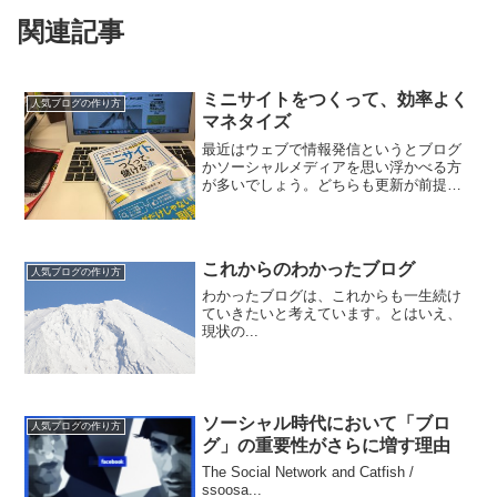
関連記事
ミニサイトをつくって、効率よく
人気ブログの作り方
マネタイズ
最近はウェブで情報発信というとブログ
かソーシャルメディアを思い浮かべる方
が多いでしょう。どちらも更新が前提な
ので、構造的に過去記事が埋もれてしま
い、本当に読んで欲しい記事を読者に届
けられないことが多いです。ほったらか
しでも月10万円! ミニ...
これからのわかったブログ
人気ブログの作り方
わかったブログは、これからも一生続け
ていきたいと考えています。とはいえ、
現状の...
ソーシャル時代において「ブロ
人気ブログの作り方
グ」の重要性がさらに増す理由
The Social Network and Catfish /
ssoosa...