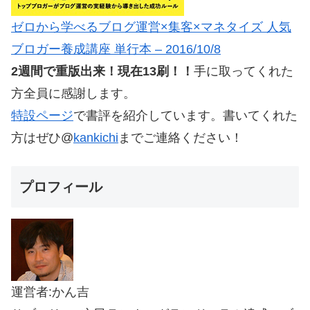
ゼロから学べるブログ運営×集客×マネタイズ 人気
ブロガー養成講座 単行本 – 2016/10/8
2週間で重版出来！現在13刷！！
手に取ってくれた
方全員に感謝します。
特設ページ
で書評を紹介しています。書いてくれた
方はぜひ@
kankichi
までご連絡ください！
プロフィール
運営者:かん吉