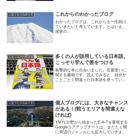
ログが収益化を始めたことも、理由の一
つだと推測しています。
これからのわかったブログ
人気ブログの作り方
わかったブログは、これからも一生続け
ていきたいと考えています。とはいえ、
現状の...
多くの人が誤用している日本語。
人気ブログの作り方
こっそり学んで差をつける
衝撃的な本に出会いました。言葉使いに
関する書籍です。読んでみると、自分が
ことごとく間違った日本語を使っている
ことを知り、がく然としました。知らず
知らずに使っていませんか?へんな日本語
へんな日本語で、得意げに語ってきた自
分を振り返ると、恥ずか...
個人ブログには、大きなチャンス
人気ブログの作り方
がある！(戦うエリアを間違えな
ければ)
YMYL分野から始まったE-A-Tを重視する
Googleコアアップデートは、またたく間
に周辺のジャンルにも拡大していきまし