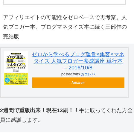
アフィリエイトの可能性をゼロベースで再考察。人
気ブロガー本、ブログマネタイズ本に続く三部作の
完結版
ゼロから学べるブログ運営×集客×マネ
タイズ 人気ブロガー養成講座 単行本
– 2016/10/8
posted with
カエレバ
Amazon
2週間で重版出来！現在13刷！！
手に取ってくれた方全
員に感謝します。