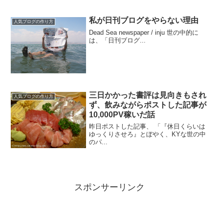
た。個人運営のブログでは、ビッグキー
ワードでの検索上位を狙うことが難しく
なってきている、という印象を持ってい
私が日刊ブログをやらない理由
人気ブログの作り方
る方は多い...
Dead Sea newspaper / inju 世の中的に
は、「日刊ブログ...
三日かかった書評は見向きもされ
人気ブログの作り方
ず、飲みながらポストした記事が
10,000PV稼いだ話
昨日ポストした記事、 「『休日くらいは
ゆっくりさせろ』とぼやく、KYな世の中
のパ...
スポンサーリンク