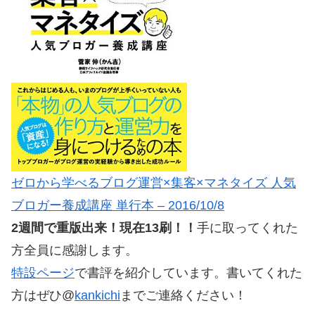
ゼロから学べるブログ運営×集客×マネタイズ 人気
ブロガー養成講座 単行本 – 2016/10/8
2週間で重版出来！現在13刷！！
手に取ってくれた
方全員に感謝します。
特設ページ
で書評を紹介しています。書いてくれた
方はぜひ@
kankichi
までご連絡ください！