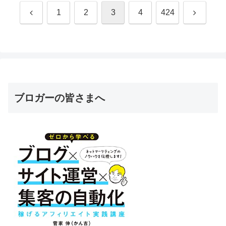
前
次
1
2
3
4
424
へ
へ
ブロガーの皆さまへ