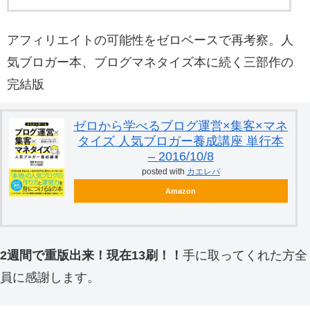
アフィリエイトの可能性をゼロベースで再考察。人
気ブロガー本、ブログマネタイズ本に続く三部作の
完結版
ゼロから学べるブログ運営×集客×マネ
タイズ 人気ブロガー養成講座 単行本
– 2016/10/8
posted with
カエレバ
Amazon
2週間で重版出来！現在13刷！！
手に取ってくれた方全
員に感謝します。