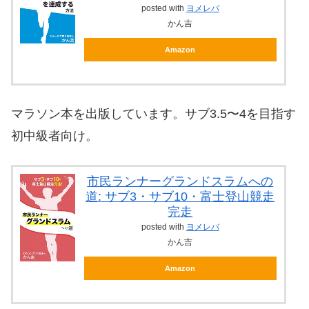
posted with
ヨメレバ
かん吉
Amazon
マラソン本を出版しています。サブ3.5〜4を目指す
初中級者向け。
市民ランナーグランドスラムへの
道: サブ3・サブ10・富士登山競走
完走
posted with
ヨメレバ
かん吉
Amazon