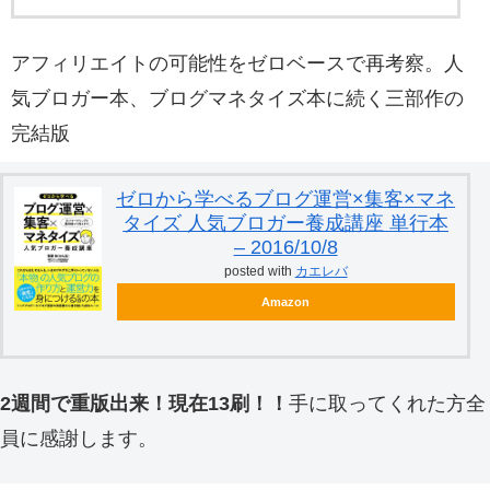
アフィリエイトの可能性をゼロベースで再考察。人
気ブロガー本、ブログマネタイズ本に続く三部作の
完結版
ゼロから学べるブログ運営×集客×マネ
タイズ 人気ブロガー養成講座 単行本
– 2016/10/8
posted with
カエレバ
Amazon
2週間で重版出来！現在13刷！！
手に取ってくれた方全
員に感謝します。