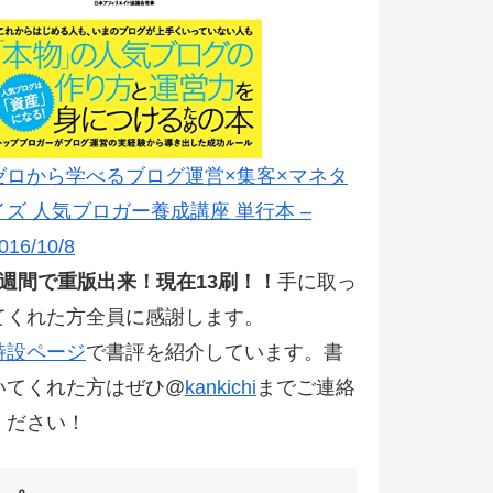
ゼロから学べるブログ運営×集客×マネタ
イズ 人気ブロガー養成講座 単行本 –
016/10/8
2週間で重版出来！現在13刷！！
手に取っ
てくれた方全員に感謝します。
特設ページ
で書評を紹介しています。書
いてくれた方はぜひ@
kankichi
までご連絡
ください！