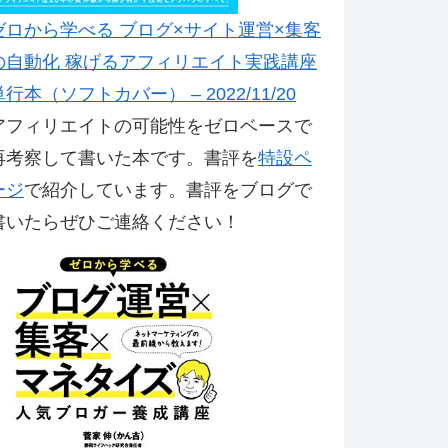
ゼロから学べる ブログ×サイト運営×集客
の自動化 稼げるアフィリエイト実践講座
単行本（ソフトカバー） – 2022/11/20
アフィリエイトの可能性をゼロベースで
再考察して書いた本です。書評を
特設ペ
ージ
で紹介しています。書評をブログで
書いたらぜひご連絡ください！