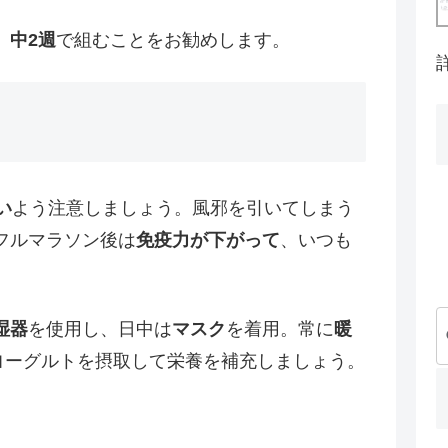
、
中2週
で組むことをお勧めします。
い
よう注意しましょう。風邪を引いてしまう
フルマラソン後は
免疫力が下がって
、いつも
湿器
を使用し、日中は
マスク
を着用。常に
暖
ヨーグルトを摂取して栄養を補充しましょう。