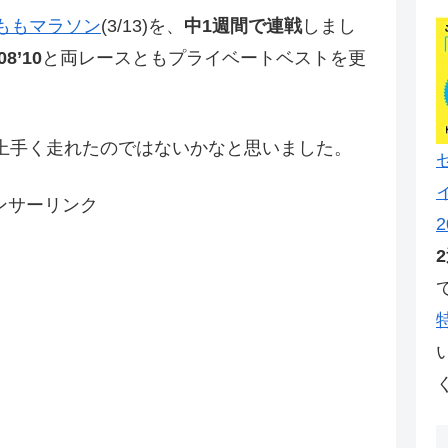
ももマラソン
(3/13)を、
中1週間で連戦
しまし
08’10
と両レースともプライベートベストを更
上手く走れたのではないかなと思いました。
ンサーリンク
2