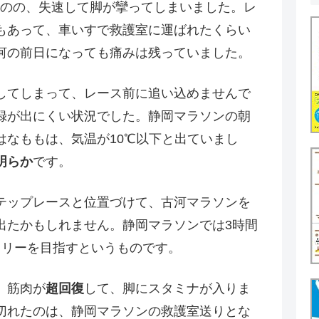
ものの、失速して脚が攣ってしまいました。レ
もあって、車いすで救護室に運ばれたくらい
河の前日になっても痛みは残っていました。
してしまって、レース前に追い込めませんで
録が出にくい状況でした。静岡マラソンの朝
はなももは、気温が10℃以下と出ていまし
明らか
です。
テップレースと位置づけて、古河マラソンを
出たかもしれません。静岡マラソンでは3時間
スリーを目指すというものです。
、筋肉が
超回復
して、脚にスタミナが入りま
切れたのは、静岡マラソンの救護室送りとな