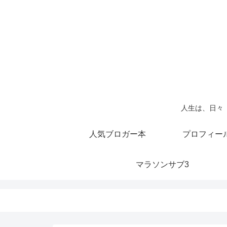
人生は、日々
人気ブロガー本
プロフィー
マラソンサブ3