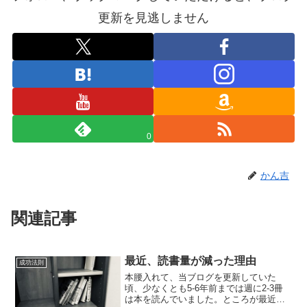
更新を見逃しません
0
かん吉
関連記事
最近、読書量が減った理由
成功法則
本腰入れて、当ブログを更新していた
頃、少なくとも5-6年前までは週に2-3冊
は本を読んでいました。ところが最近は