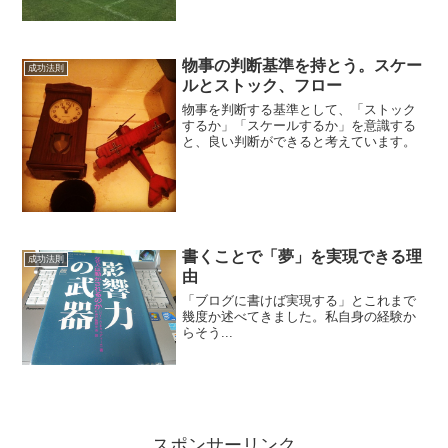
しっかりサポートしていることが多いと
いうことです。手をかけた分だけ、子供
は育ちます。特に、自分で考えて行動で
きない幼少期は、親のフォ...
物事の判断基準を持とう。スケー
成功法則
ルとストック、フロー
物事を判断する基準として、「ストック
するか」「スケールするか」を意識する
と、良い判断ができると考えています。
書くことで「夢」を実現できる理
成功法則
由
「ブログに書けば実現する」とこれまで
幾度か述べてきました。私自身の経験か
らそう...
スポンサーリンク