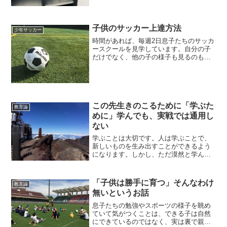
週一冊読めれば良い方。月に2-3冊になっ
てしまいました。しかも、ゴルフやラン
ニング、子供サッカー教本などが多く、
とても読書とは言...
子供のサッカー上達方法
少年サッカー
時間があれば、毎週2日息子たちのサッカ
ースクールを見学しています。自分の子
だけでなく、他の子の様子も見るのも楽
しいです。2年弱ほど眺めていて、最近大
きな変化が現れています。上手いと思っ
ていた子たちのパフォーマンスが頭打ち
になっているのです。
この先生きのこるために「学ぶた
教育論
めに」学んでも、実戦では通用し
ない
学ぶことは大切です。人は学ぶことで、
新しいものを生み出すことができるよう
になります。しかし、ただ漠然と学んで
いても、学ぶだけで終わってしまいま
す。学びは目的ではありません。手段で
す。実現したい目標を持って、必要なも
「子供は勝手に育つ」そんなわけ
教育論
のを学んでいくのです。
無いというお話
息子たちの勉強やスポーツの様子を眺め
ていて気がつくことは、できる子は自然
にできているのではなく、実は裏で親が