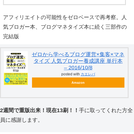
アフィリエイトの可能性をゼロベースで再考察。人
気ブロガー本、ブログマネタイズ本に続く三部作の
完結版
ゼロから学べるブログ運営×集客×マネ
タイズ 人気ブロガー養成講座 単行本
– 2016/10/8
posted with
カエレバ
Amazon
2週間で重版出来！現在13刷！！
手に取ってくれた方全
員に感謝します。