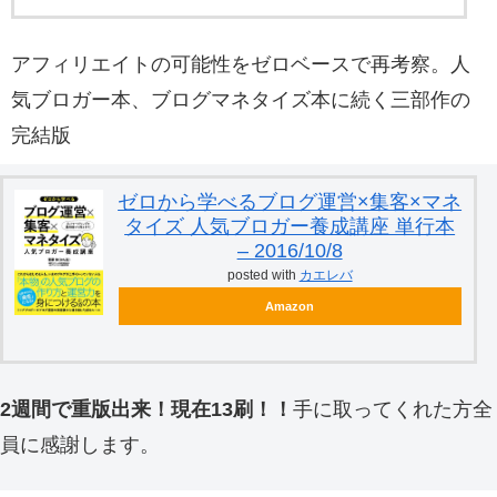
アフィリエイトの可能性をゼロベースで再考察。人
気ブロガー本、ブログマネタイズ本に続く三部作の
完結版
ゼロから学べるブログ運営×集客×マネ
タイズ 人気ブロガー養成講座 単行本
– 2016/10/8
posted with
カエレバ
Amazon
2週間で重版出来！現在13刷！！
手に取ってくれた方全
員に感謝します。