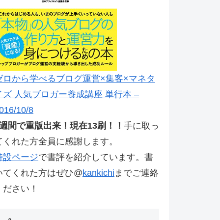
ゼロから学べるブログ運営×集客×マネタ
イズ 人気ブロガー養成講座 単行本 –
016/10/8
2週間で重版出来！現在13刷！！
手に取っ
てくれた方全員に感謝します。
特設ページ
で書評を紹介しています。書
いてくれた方はぜひ@
kankichi
までご連絡
ください！