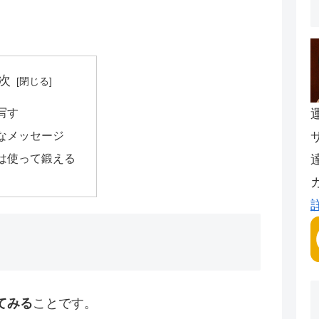
次
写す
なメッセージ
は使って鍛える
てみる
ことです。