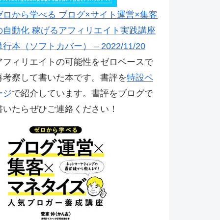
ゼロから学べる ブログ×サイト運営×集客
の自動化 稼げるアフィリエイト実践講座
単行本（ソフトカバー） – 2022/11/20
アフィリエイトの可能性をゼロベースで
再考察して書いた本です。書評を
特設ペ
ージ
で紹介しています。書評をブログで
書いたらぜひご連絡ください！