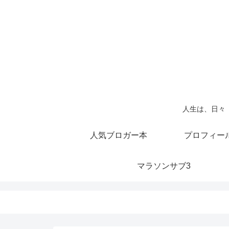
人生は、日々
人気ブロガー本
プロフィー
マラソンサブ3