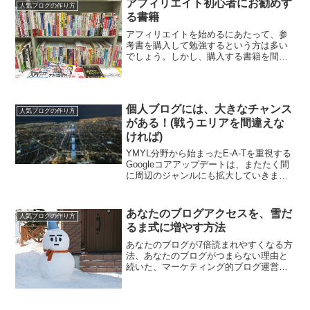
アフィリエイト初心者にお勧めす
人気ブログの作り方
る書籍
アフィリエイトを始めるにあたって、参
考書を購入して勉強するという方は多い
でしょう。しかし、購入する書籍を間違
えてしまうと、社会のためにならず、他
人に説明しづらい手法を学んでしまいま
す。コソコソやるのではなく、堂々と誇
りをもってアフィリエイト...
個人ブログには、大きなチャンス
人気ブログの作り方
がある！(戦うエリアを間違えな
ければ)
YMYL分野から始まったE-A-Tを重視する
Googleコアアップデートは、またたく間
に周辺のジャンルにも拡大していきまし
た。個人運営のブログでは、ビッグキー
ワードでの検索上位を狙うことが難しく
なってきている、という印象を持ってい
あなたのブログアクセスを、雪だ
人気ブログの作り方
る方は多い...
るま式に増やす方法
あなたのブログが7倍読まれやすくなる方
法、あなたのブログがつまらない理由と
続いた、マーケティング的ブログ運営術
三部作の最終編です。Snowman. / MJTR
(´･ω･)妻のひとこと、「ブログ記事タイ
トルに、知らない商品名やブランド名