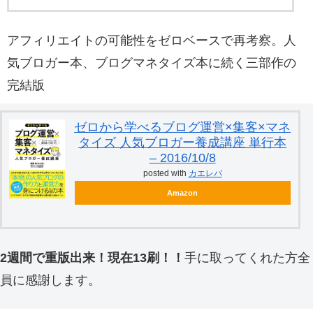
アフィリエイトの可能性をゼロベースで再考察。人
気ブロガー本、ブログマネタイズ本に続く三部作の
完結版
ゼロから学べるブログ運営×集客×マネ
タイズ 人気ブロガー養成講座 単行本
– 2016/10/8
posted with
カエレバ
Amazon
2週間で重版出来！現在13刷！！
手に取ってくれた方全
員に感謝します。