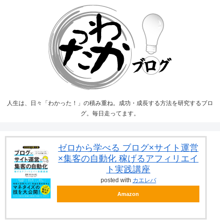
人生は、日々「わかった！」の積み重ね。成功・成長する方法を研究するブロ
グ。毎日走ってます。
ゼロから学べる ブログ×サイト運営
×集客の自動化 稼げるアフィリエイ
ト実践講座
posted with
カエレバ
Amazon