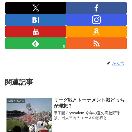
0
かん吉
関連記事
リーグ戦とトーナメント戦どっち
成長する方法
が理想？
甲子園 / ryosalem 今年の夏の高校野球
は、日大三高のエースの熱投と、...