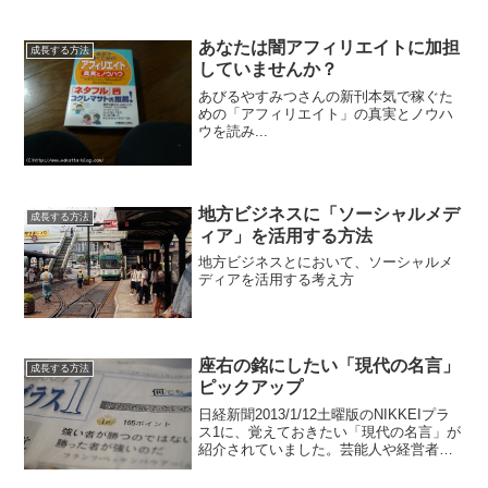
あなたは闇アフィリエイトに加担
成長する方法
していませんか？
あびるやすみつさんの新刊本気で稼ぐた
めの「アフィリエイト」の真実とノウハ
ウを読み...
地方ビジネスに「ソーシャルメデ
成長する方法
ィア」を活用する方法
地方ビジネスとにおいて、ソーシャルメ
ディアを活用する考え方
座右の銘にしたい「現代の名言」
成長する方法
ピックアップ
日経新聞2013/1/12土曜版のNIKKEIプラ
ス1に、覚えておきたい「現代の名言」が
紹介されていました。芸能人や経営者、
スポーツ選手、有名マンガのセリフな
ど、多くの名言が並ぶ中で、グッと来た