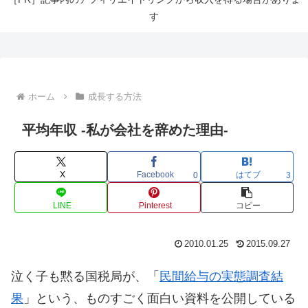
す
ホーム
成長する方法
平均年収 -私が会社を辞めた理由-
X
Facebook
はてブ
0
3
LINE
Pinterest
コピー
2010.01.25
2015.09.27
泣く子も黙る国税局が、「
民間給与の実態調査結
果
」という、ものすごく面白い資料を公開している