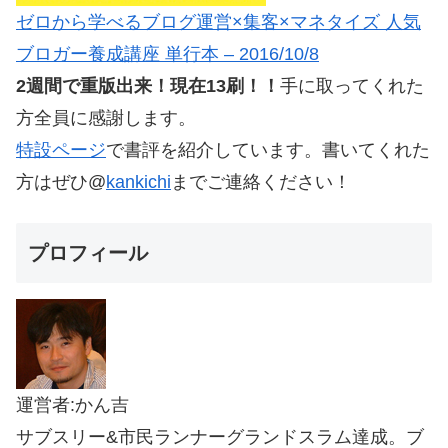
ゼロから学べるブログ運営×集客×マネタイズ 人気
ブロガー養成講座 単行本 – 2016/10/8
2週間で重版出来！現在13刷！！
手に取ってくれた
方全員に感謝します。
特設ページ
で書評を紹介しています。書いてくれた
方はぜひ@
kankichi
までご連絡ください！
プロフィール
運営者:かん吉
サブスリー&市民ランナーグランドスラム達成。ブ