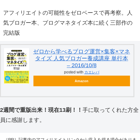
アフィリエイトの可能性をゼロベースで再考察。人
気ブロガー本、ブログマネタイズ本に続く三部作の
完結版
ゼロから学べるブログ運営×集客×マネ
タイズ 人気ブロガー養成講座 単行本
– 2016/10/8
posted with
カエレバ
Amazon
2週間で重版出来！現在13刷！！
手に取ってくれた方全
員に感謝します。
［PR］記事内のアフィリエイトリンクから収入を得る場合がありま