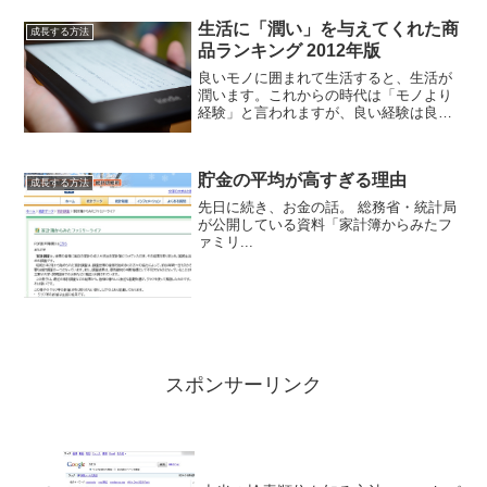
言葉をピックアップしてみました。
生活に「潤い」を与えてくれた商
成長する方法
品ランキング 2012年版
良いモノに囲まれて生活すると、生活が
潤います。これからの時代は「モノより
経験」と言われますが、良い経験は良い
モノから生まれるという面もあります。
面白いモノ、必要なモノは購入していか
ないと、生活が停滞してしまいます。昨
貯金の平均が高すぎる理由
年2011年に引き続き、...
成長する方法
先日に続き、お金の話。 総務省・統計局
が公開している資料「家計簿からみたフ
ァミリ...
スポンサーリンク