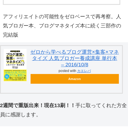
アフィリエイトの可能性をゼロベースで再考察。人
気ブロガー本、ブログマネタイズ本に続く三部作の
完結版
ゼロから学べるブログ運営×集客×マネ
タイズ 人気ブロガー養成講座 単行本
– 2016/10/8
posted with
カエレバ
Amazon
2週間で重版出来！現在13刷！！
手に取ってくれた方全
員に感謝します。