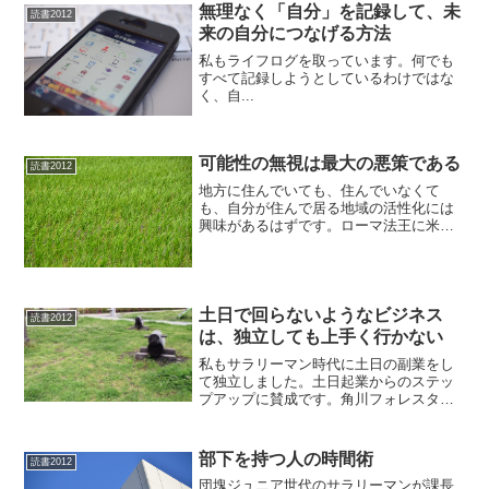
無理なく「自分」を記録して、未
バード式最新成功理論幸せを...
読書2012
来の自分につなげる方法
私もライフログを取っています。何でも
すべて記録しようとしているわけではな
く、自...
可能性の無視は最大の悪策である
読書2012
地方に住んでいても、住んでいなくて
も、自分が住んで居る地域の活性化には
興味があるはずです。ローマ法王に米を
食べさせた男 過疎の村を救ったスーパ
ー公務員は何をしたか？IDEA*IDEAで絶
賛されていたので、取り寄せて読んでみ
ました。過疎の町の...
土日で回らないようなビジネス
読書2012
は、独立しても上手く行かない
私もサラリーマン時代に土日の副業をし
て独立しました。土日起業からのステッ
プアップに賛成です。角川フォレスタ土
日社長になっていきなり年収+96万円稼ぐ
法なぜなら、土日+片手間で回るくらいの
ビジネスモデルでないと、独立しても上
部下を持つ人の時間術
読書2012
手く回らないと思う...
団塊ジュニア世代のサラリーマンが課長