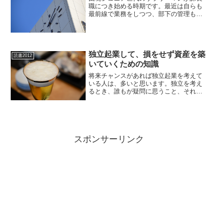
職につき始める時期です。最近は自らも
最前線で業務をしつつ、部下の管理もす
る「プレイングマネージャー」になるケ
ースが多いです。これまでと同じ管理職
のスキルで対応していては、いくら時間
があっても足りません。部...
独立起業して、損をせず資産を築
読書2012
いていくための知識
将来チャンスがあれば独立起業を考えて
いる人は、多いと思います。独立を考え
るとき、誰もが疑問に思うこと、それは
「会社を設立したほうが良いのか？」で
す。自宅は会社に買ってもらえ!―社長が
会社を使って資産を残す方法本書では、
特別な理由がなければ、...
スポンサーリンク