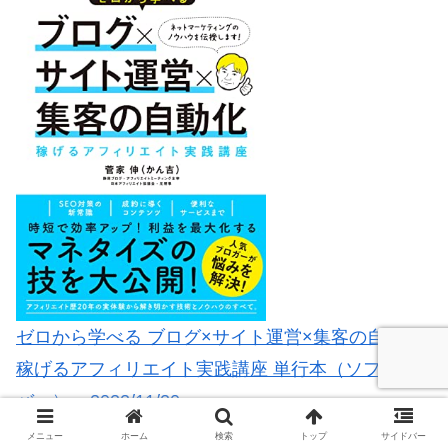
ゼロから学べる ブログ×サイト運営×集客の自動化
稼げるアフィリエイト実践講座 単行本（ソフトカ
バー） – 2022/11/20
アフィリエイトの可能性をゼロベースで再考察して
メニュー
ホーム
検索
トップ
サイドバー