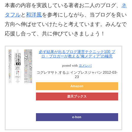
本書の内容を実践している著者お二人のブログ、
ネ
タフル
と
和洋風
を参考にしながら、当ブログを良い
方向へ伸ばせていけたらと考えています。みんなで
応援し合って、共に伸びていきましょう！
必ず結果が出るブログ運営テクニック100 プ
ロ・ブロガーが教える”俺メディア”の極意
posted with
ヨメレバ
コグレマサト,するぷ インプレスジャパン 2012-03-
23
Amazon
楽天ブックス
ブックオフ
e-hon