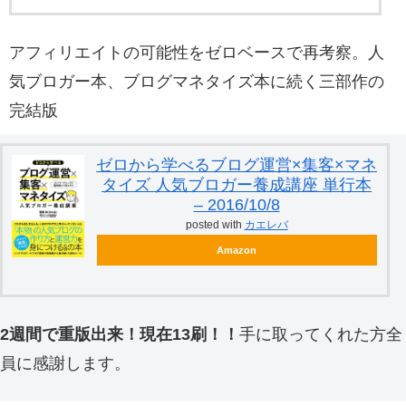
アフィリエイトの可能性をゼロベースで再考察。人
気ブロガー本、ブログマネタイズ本に続く三部作の
完結版
ゼロから学べるブログ運営×集客×マネ
タイズ 人気ブロガー養成講座 単行本
– 2016/10/8
posted with
カエレバ
Amazon
2週間で重版出来！現在13刷！！
手に取ってくれた方全
員に感謝します。