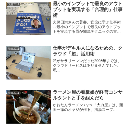
最小のインプットで最良のアウト
読書2011
プットを実現する「合理的」仕事
術
久保田崇さんの著書、官僚に学ぶ仕事術
～最小のインプットで最良のアウトプッ
トを実現する霞が関流テクニックの書評
です。
仕事がデキル人になるための、ク
読書2011
ラウド「超」活用術
私がサラリーマンだった2005年までは、
クラウドサービスはありませんでした。
私...
ラーメン屋の看板娘が経営コンサ
読書2011
ルタントと手を組んだら
かおたんラーメン / yto 「大力屋」は、頑
固一徹のオヤジが作る、清湯スープ...