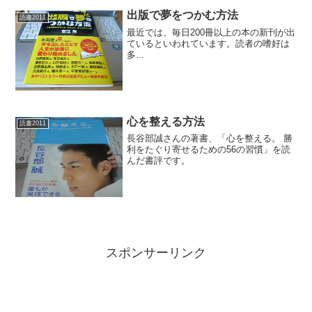
出版で夢をつかむ方法
読書2011
最近では、毎日200冊以上の本の新刊が出
ているといわれています。読者の嗜好は
多...
心を整える方法
読書2011
長谷部誠さんの著書、「心を整える。 勝
利をたぐり寄せるための56の習慣」を読
んだ書評です。
スポンサーリンク