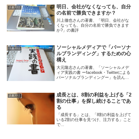
明日、会社がなくなっても、自分
読書2011
の名前で勝負できますか？
川上徹也さんの著書、「明日、会社がな
くなっても、自分の名前で勝負できます
か?」の書評
ソーシャルメディアで「パーソナ
読書2011
ルブランディング」するための心
構え
大元隆志さんの著書、「ソーシャルメデ
ィア実践の書 ーfacebook・Twitterによる
パーソナルブランディングー」を読んだ
書評です。
成長とは、8割の利益を上げる「2
読書2011
割の仕事」を探し続けることであ
る
「成長する」とは、「8割の利益を上げて
いる2割の仕事を見つけ、注力する」こと
で...