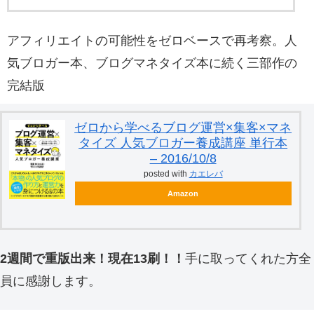
アフィリエイトの可能性をゼロベースで再考察。人
気ブロガー本、ブログマネタイズ本に続く三部作の
完結版
ゼロから学べるブログ運営×集客×マネ
タイズ 人気ブロガー養成講座 単行本
– 2016/10/8
posted with
カエレバ
Amazon
2週間で重版出来！現在13刷！！
手に取ってくれた方全
員に感謝します。