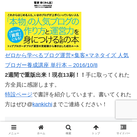
ゼロから学べるブログ運営×集客×マネタイズ 人気
ブロガー養成講座 単行本 – 2016/10/8
2週間で重版出来！現在13刷！！
手に取ってくれた
方全員に感謝します。
特設ページ
で書評を紹介しています。書いてくれた
方はぜひ@
kankichi
までご連絡ください！
プロフィール
メニュー
ホーム
検索
トップ
サイドバー