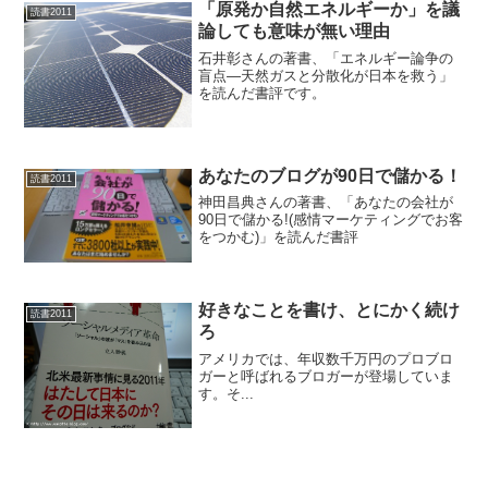
「原発か自然エネルギーか」を議
読書2011
論しても意味が無い理由
石井彰さんの著書、「エネルギー論争の
盲点―天然ガスと分散化が日本を救う」
を読んだ書評です。
あなたのブログが90日で儲かる！
読書2011
神田昌典さんの著書、「あなたの会社が
90日で儲かる!(感情マーケティングでお客
をつかむ)」を読んだ書評
好きなことを書け、とにかく続け
読書2011
ろ
アメリカでは、年収数千万円のプロブロ
ガーと呼ばれるブロガーが登場していま
す。そ...