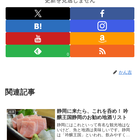
更新を見逃しません
0
かん吉
関連記事
静岡に来たら、これを呑め！ 吟
地酒
醸王国静岡のお勧め地酒リスト
静岡にはこれといって有名な観光地はな
いけど、魚と地酒は美味しいです。静岡
は「吟醸王国」といわれ、飲みやすくて
キレがあるお酒が多いです。今年で静岡