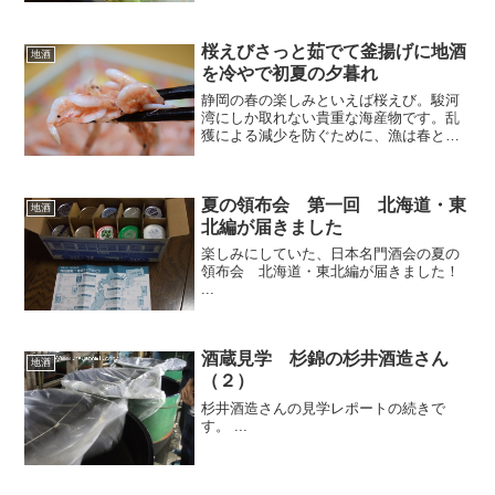
生活17年目に突入。ガッツリ静岡の地酒
に浸かってきました。静岡に来たら飲ん
桜えびさっと茹でて釜揚げに地酒
でもらいたい地酒をピッ...
地酒
を冷やで初夏の夕暮れ
静岡の春の楽しみといえば桜えび。駿河
湾にしか取れない貴重な海産物です。乱
獲による減少を防ぐために、漁は春と秋
のみ。漁獲量も厳しく制限されていま
す。
夏の領布会 第一回 北海道・東
地酒
北編が届きました
楽しみにしていた、日本名門酒会の夏の
領布会 北海道・東北編が届きました！
...
酒蔵見学 杉錦の杉井酒造さん
地酒
（２）
杉井酒造さんの見学レポートの続きで
す。 ...