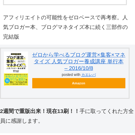
アフィリエイトの可能性をゼロベースで再考察。人
気ブロガー本、ブログマネタイズ本に続く三部作の
完結版
ゼロから学べるブログ運営×集客×マネ
タイズ 人気ブロガー養成講座 単行本
– 2016/10/8
posted with
カエレバ
Amazon
2週間で重版出来！現在13刷！！
手に取ってくれた方全
員に感謝します。