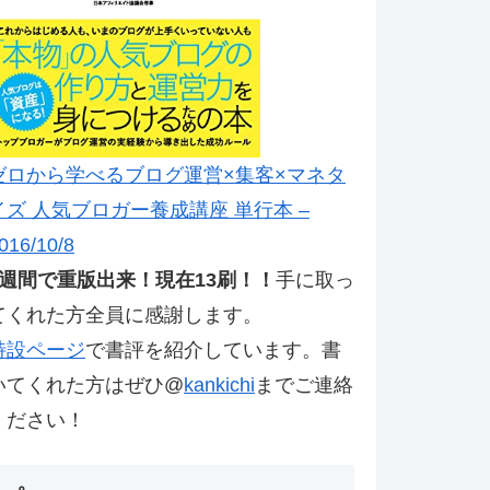
ゼロから学べるブログ運営×集客×マネタ
イズ 人気ブロガー養成講座 単行本 –
016/10/8
2週間で重版出来！現在13刷！！
手に取っ
てくれた方全員に感謝します。
特設ページ
で書評を紹介しています。書
いてくれた方はぜひ@
kankichi
までご連絡
ください！