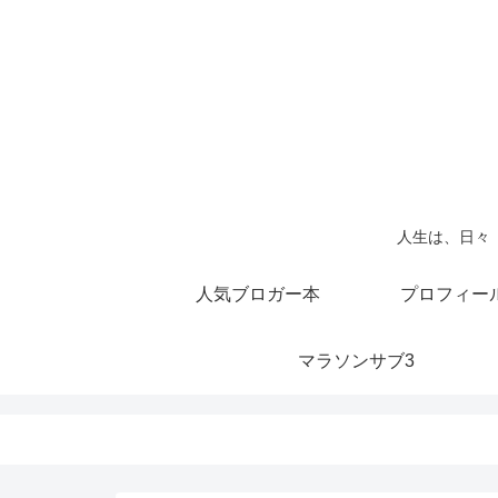
人生は、日々
人気ブロガー本
プロフィー
マラソンサブ3