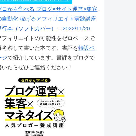
ゼロから学べる ブログ×サイト運営×集客
の自動化 稼げるアフィリエイト実践講座
単行本（ソフトカバー） – 2022/11/20
アフィリエイトの可能性をゼロベースで
再考察して書いた本です。書評を
特設ペ
ージ
で紹介しています。書評をブログで
書いたらぜひご連絡ください！