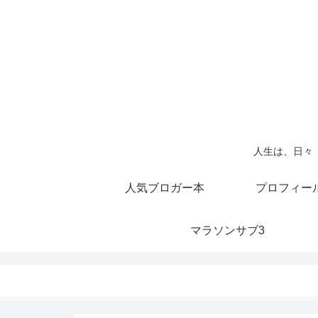
人生は、日々
人気ブロガー本
プロフィー
マラソンサブ3