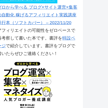
ゼロから学べる ブログ×サイト運営×集客
の自動化 稼げるアフィリエイト実践講座
単行本（ソフトカバー） – 2022/11/20
アフィリエイトの可能性をゼロベースで
再考察して書いた本です。書評を
特設ペ
ージ
で紹介しています。書評をブログで
書いたらぜひご連絡ください！