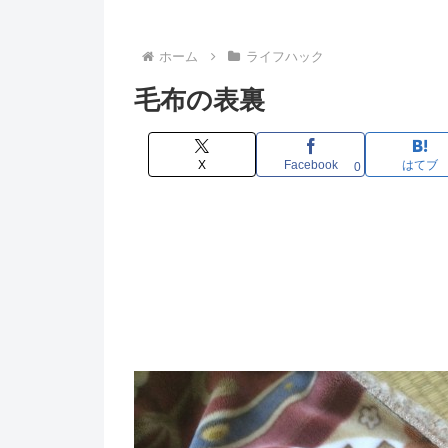
ホーム
ライフハック
毛布の表裏
X
Facebook
はてブ
0