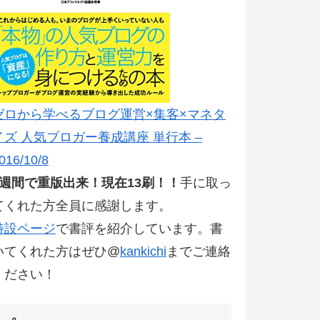
ゼロから学べるブログ運営×集客×マネタ
イズ 人気ブロガー養成講座 単行本 –
016/10/8
2週間で重版出来！現在13刷！！
手に取っ
てくれた方全員に感謝します。
特設ページ
で書評を紹介しています。書
いてくれた方はぜひ@
kankichi
までご連絡
ください！