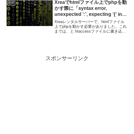
Xreaでhtmlファイル上でphpを動
PHP
かす際に「syntax error,
unexpected ‘:’, expecting ‘{‘ in
…」エラーが発生
Xreaレンタルサーバーで、htmlファイル
上でphpを動かす必要がありました。これ
までは、と.htaccessファイルに書き込ん
でOKだったのですが、今回は、というエ
ラーが出てしまいました。
スポンサーリンク