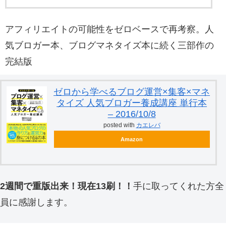
アフィリエイトの可能性をゼロベースで再考察。人
気ブロガー本、ブログマネタイズ本に続く三部作の
完結版
ゼロから学べるブログ運営×集客×マネ
タイズ 人気ブロガー養成講座 単行本
– 2016/10/8
posted with
カエレバ
Amazon
2週間で重版出来！現在13刷！！
手に取ってくれた方全
員に感謝します。