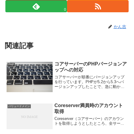
0
かん吉
関連記事
コアサーバーのPHPバージョンア
PHP
ップへの対応
コアサーバーが順番にバージョンアップ
を行っています。PHPが5.2から5.3へバ
ージョンアップしたことで、急に動かな
くなるプログラムが続出して、その都度
対応をしています。エラーが出るポイン
トはほぼ決まっているので、まとめてお
Coreserver満員時のアカウント
きます。
バリュードメイン
取得
Coreserver（コアサーバー）のアカウン
トを取得しようとしたところ、全サー...