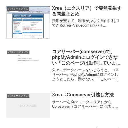
Xrea（エクスリア）で突然発生す
バリュードメイン
る問題まとめ
費用が安くて、制限が少なく自由に利用
できるXrea+Valuedomain(バリ...
コアサーバー(coreserver)で、
バリュードメイン
phpMyAdminにログインできな
い「このページは動作していませ
ん」
久々にデータベースをいじろうと、コア
サーバーからphpMyAdminにログインし
ようとしたら、動かない。「このページ
は動作していません」というページが表
示されてしまいます。2時間ほどハマりま
した。
Xrea⇒Coreserver引越し方法
バリュードメイン
サーバーをXrea（エクスリア）から
Coreserver（コアサーバー）に引越し...