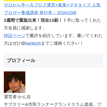
ゼロから学べるブログ運営×集客×マネタイズ 人気
ブロガー養成講座 単行本 – 2016/10/8
2週間で重版出来！現在13刷！！
手に取ってくれた
方全員に感謝します。
特設ページ
で書評を紹介しています。書いてくれた
方はぜひ@
kankichi
までご連絡ください！
プロフィール
運営者:かん吉
サブスリー&市民ランナーグランドスラム達成。ブ