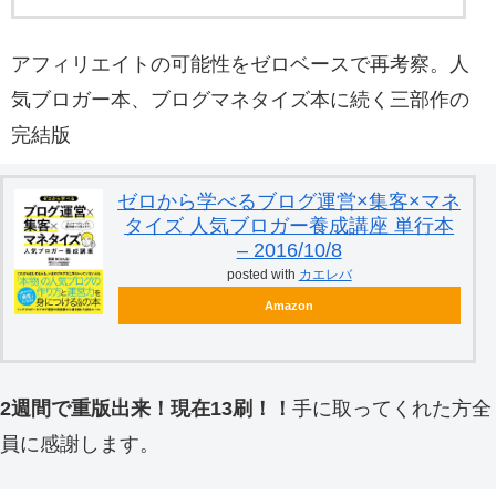
アフィリエイトの可能性をゼロベースで再考察。人
気ブロガー本、ブログマネタイズ本に続く三部作の
完結版
ゼロから学べるブログ運営×集客×マネ
タイズ 人気ブロガー養成講座 単行本
– 2016/10/8
posted with
カエレバ
Amazon
2週間で重版出来！現在13刷！！
手に取ってくれた方全
員に感謝します。