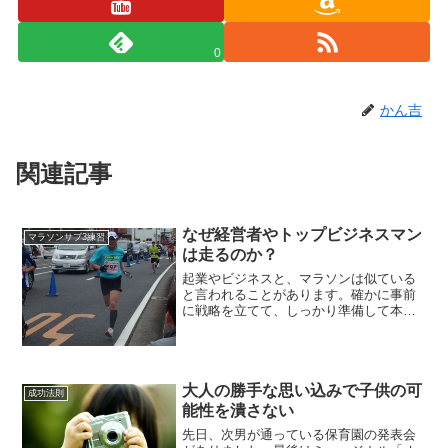
0
かん吉
関連記事
なぜ経営者やトップビジネスマン
マラソンサブ3練習
は走るのか？
起業やビジネスと、マラソンは似ている
と言われることがあります。確かに事前
に戦略を立てて、しっかり準備して本番
に望むなど、通ずるものは多いかもしれ
ません。だから経営者やトップビジネス
マンは、ジョギングを趣味にするという
のです。しかし、ビジネス...
大人の勝手な思い込みで子供の可
成功法則
能性を潰さない
先日、次男が通っている保育園の発表会