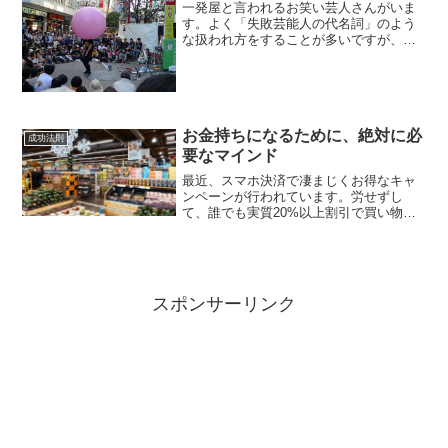
一発屋と言われるお笑い芸人さんがいま
す。よく「失敗芸能人の代名詞」のよう
な扱われ方をすることが多いですが、私
は彼らを笑えないです。むしろすごいと
思っています。なぜなら、ビジネスやス
ポーツでもなんでも、まずは一発当てな
いことには、上に行けない...
お金持ちになるために、絶対に必
成功法則
要なマインド
最近、スマホ決済で凄まじくお得なキャ
ンペーンが行われています。労せずし
て、誰でも実質20%以上割引で買い物が
できます。ところが、周りを見渡すと、
使いこなしている人が少ないです。
スポンサーリンク