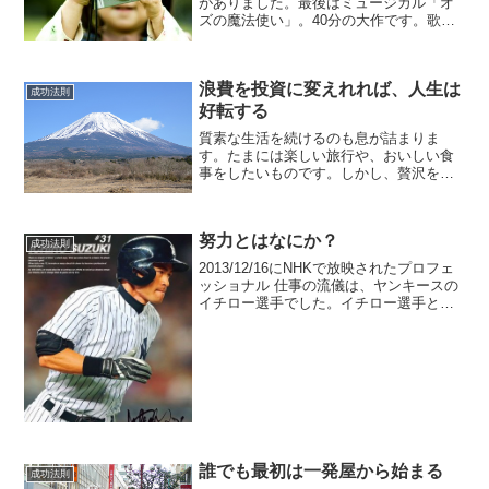
がありました。最後はミュージカル「オ
ズの魔法使い」。40分の大作です。歌っ
て踊ってセリフも多いミュージカルを、
子供たちはほぼ完璧にこなしました。観
ている大人たちの胸に刺さるものがあり
浪費を投資に変えれれば、人生は
ました。
成功法則
好転する
質素な生活を続けるのも息が詰まりま
す。たまには楽しい旅行や、おいしい食
事をしたいものです。しかし、贅沢をし
てお金を遣ってしまうと、お金が貯まり
ません。高いお金を払っても、それが将
来の利益につながれば良いのです。消費
努力とはなにか？
を投資に変えていくのです。
成功法則
2013/12/16にNHKで放映されたプロフェ
ッショナル 仕事の流儀は、ヤンキースの
イチロー選手でした。イチロー選手とい
えば、鋭いバットコントロールでどんな
ボールでも打ち返す技術。俊足、そして
高い守備力と、非の打ち所がない名選手
です。20...
誰でも最初は一発屋から始まる
成功法則