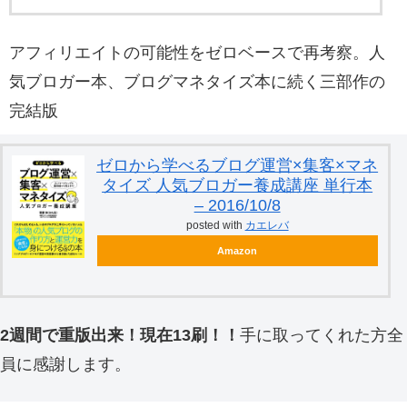
アフィリエイトの可能性をゼロベースで再考察。人
気ブロガー本、ブログマネタイズ本に続く三部作の
完結版
ゼロから学べるブログ運営×集客×マネ
タイズ 人気ブロガー養成講座 単行本
– 2016/10/8
posted with
カエレバ
Amazon
2週間で重版出来！現在13刷！！
手に取ってくれた方全
員に感謝します。