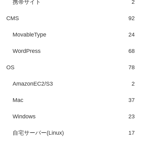
携帯サイト
2
CMS
92
MovableType
24
WordPress
68
OS
78
AmazonEC2/S3
2
Mac
37
Windows
23
自宅サーバー(Linux)
17