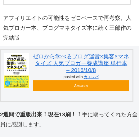
アフィリエイトの可能性をゼロベースで再考察。人
気ブロガー本、ブログマネタイズ本に続く三部作の
完結版
ゼロから学べるブログ運営×集客×マネ
タイズ 人気ブロガー養成講座 単行本
– 2016/10/8
posted with
カエレバ
Amazon
2週間で重版出来！現在13刷！！
手に取ってくれた方全
員に感謝します。