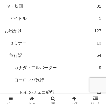
TV・映画
31
アイドル
1
お出かけ
127
セミナー
13
旅行記
54
カナダ・アルバーター
9
ヨーロッパ旅行
12
ドイツ-チェコ紀行
12
メニュー
ホーム
検索
トップ
サイドバー
清里高原紀行
3