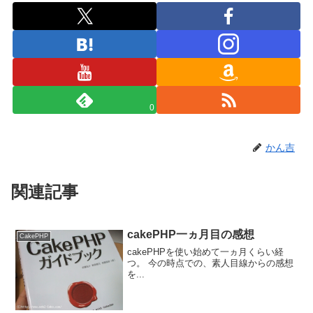
0
かん吉
関連記事
cakePHP一ヵ月目の感想
CakePHP
cakePHPを使い始めて一ヵ月くらい経
つ。 今の時点での、素人目線からの感想
を...