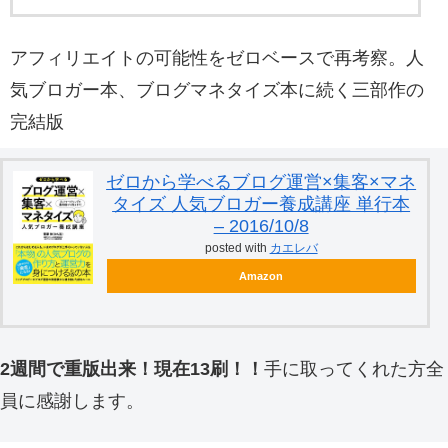
アフィリエイトの可能性をゼロベースで再考察。人
気ブロガー本、ブログマネタイズ本に続く三部作の
完結版
ゼロから学べるブログ運営×集客×マネ
タイズ 人気ブロガー養成講座 単行本
– 2016/10/8
posted with
カエレバ
Amazon
2週間で重版出来！現在13刷！！
手に取ってくれた方全
員に感謝します。