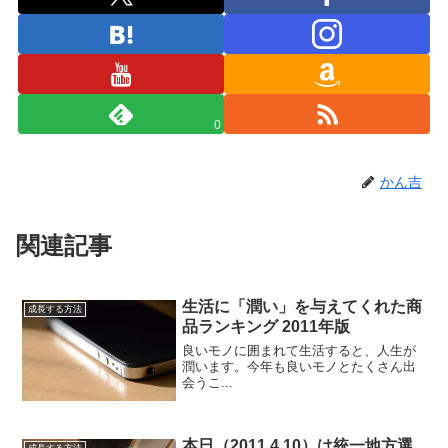
0
かん吉
関連記事
生活に「潤い」を与えてくれた商
成長する方法
品ランキング 2011年版
良いモノに囲まれて生活すると、人生が
潤います。今年も良いモノとたくさん出
会うこ...
本日（2011.4.10）は統一地方選
成長する方法