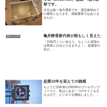
挙です。
今日は統一地方選挙です。震災後初めて
の選挙となります。国政選挙ではありま
せんが...
亀井静香新代表が頼もしく見えた
成長する方法
「10兆円くらい金なら、ちょっと頑張れ
ば簡単にひねりだせますよ！」 総選挙の
次の...
起業10年を迎えての雑感
成長する方法
ちょうど10年前の2003年のゴールデンウ
ィークに、私はとある一つのサイトを立
ち上げて、ビジネスを開始しました。た
だサイトを作って、記事を書いて、広告
を貼ってただけなんですけどね。まさか
あの頃は、それで10年後に法人化して飯