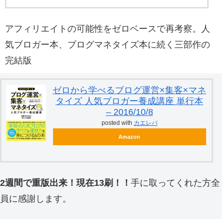
アフィリエイトの可能性をゼロベースで再考察。人
気ブロガー本、ブログマネタイズ本に続く三部作の
完結版
ゼロから学べるブログ運営×集客×マネ
タイズ 人気ブロガー養成講座 単行本
– 2016/10/8
posted with
カエレバ
Amazon
2週間で重版出来！現在13刷！！
手に取ってくれた方全
員に感謝します。