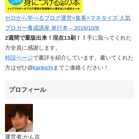
ゼロから学べるブログ運営×集客×マネタイズ 人気
ブロガー養成講座 単行本 – 2016/10/8
2週間で重版出来！現在13刷！！
手に取ってくれた
方全員に感謝します。
特設ページ
で書評を紹介しています。書いてくれた
方はぜひ@
kankichi
までご連絡ください！
プロフィール
運営者:かん吉