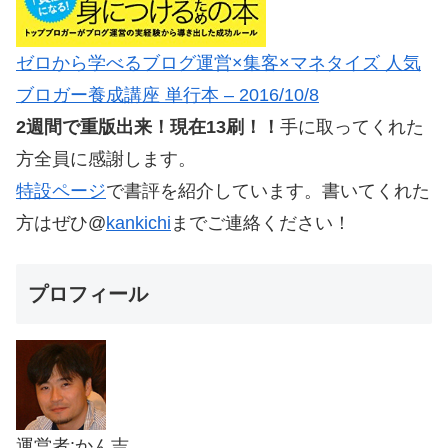
ゼロから学べるブログ運営×集客×マネタイズ 人気
ブロガー養成講座 単行本 – 2016/10/8
2週間で重版出来！現在13刷！！
手に取ってくれた
方全員に感謝します。
特設ページ
で書評を紹介しています。書いてくれた
方はぜひ@
kankichi
までご連絡ください！
プロフィール
運営者:かん吉