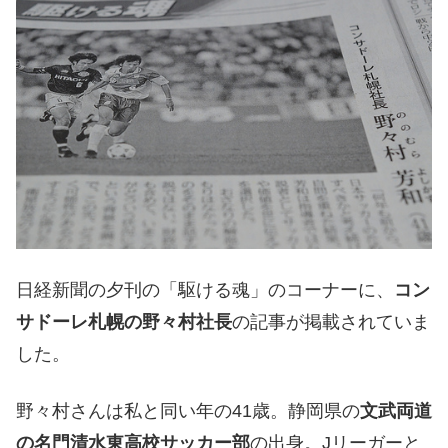
日経新聞の夕刊の「駆ける魂」のコーナーに、
コン
サドーレ札幌の野々村社長
の記事が掲載されていま
した。
野々村さんは私と同い年の41歳。静岡県の
文武両道
の名門清水東高校サッカー部
の出身。Jリーガーと