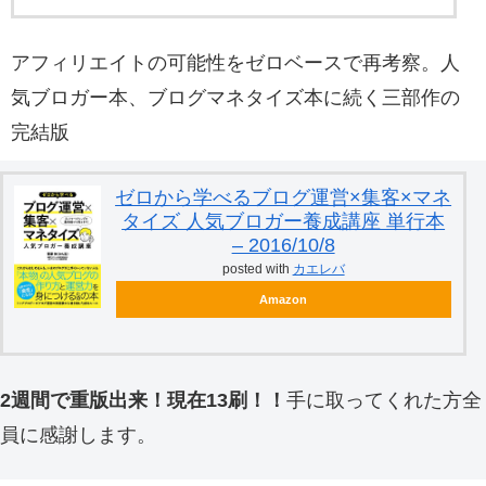
アフィリエイトの可能性をゼロベースで再考察。人
気ブロガー本、ブログマネタイズ本に続く三部作の
完結版
ゼロから学べるブログ運営×集客×マネ
タイズ 人気ブロガー養成講座 単行本
– 2016/10/8
posted with
カエレバ
Amazon
2週間で重版出来！現在13刷！！
手に取ってくれた方全
員に感謝します。