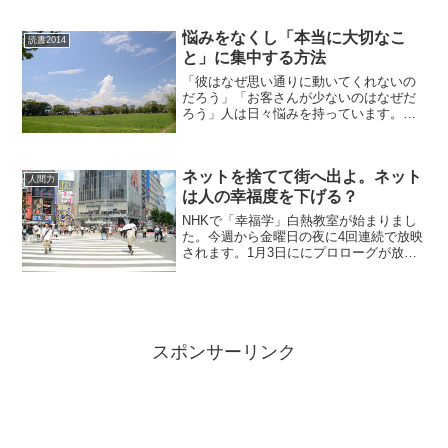
持ってもらいたいですよね。人を操る禁
断の文章術人の悩みの多くはコミュンケ
悩みをなくし「本当に大切なこ
ーションです。言葉を...
読書2014
と」に集中する方法
「彼はなぜ思い通りに動いてくれないの
だろう」「お客さんが少ないのはなぜだ
ろう」人は日々悩みを持っています。嫌
われる勇気―――自己啓発の源流「アド
ラー」の教え悩みのほとんどは「対人関
係」です。フロイト、ユングと並び「心
ネットを捨てて街へ出よ。ネット
理学の三大巨頭」と称され...
人間力
は人の幸福度を下げる？
NHKで「幸福学」白熱教室が始まりまし
た。今週から金曜日の夜に4回連続で放映
されます。1月3日ににプロローグが放送
されました。講義を聴きながら、インタ
ーネットの弊害について考えたのでシェ
アします。
スポンサーリンク