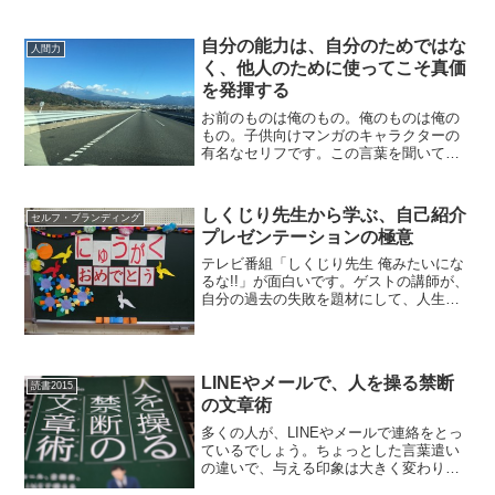
ンチームに入っています。チームにはチ
ームの難しさがあります。...
自分の能力は、自分のためではな
人間力
く、他人のために使ってこそ真価
を発揮する
お前のものは俺のもの。俺のものは俺の
もの。子供向けマンガのキャラクターの
有名なセリフです。この言葉を聞いて、
あなたは笑えるでしょうか？ 多くの人は
「与えて欲しい」「自分だけが得した
い」と思ってるのでは？しかし、与えて
しくじり先生から学ぶ、自己紹介
セルフ・ブランディング
もらうだけでは、得をして...
プレゼンテーションの極意
テレビ番組「しくじり先生 俺みたいにな
るな!!」が面白いです。ゲストの講師が、
自分の過去の失敗を題材にして、人生を
よりよくする方法を講義するという内容
です。『しくじり先生』制作陣が語る
「過去のしくじりを“愛される話”にする方
法」私も、堀江貴...
LINEやメールで、人を操る禁断
読書2015
の文章術
多くの人が、LINEやメールで連絡をとっ
ているでしょう。ちょっとした言葉遣い
の違いで、与える印象は大きく変わりま
す。同じことを伝えるなら、良い印象を