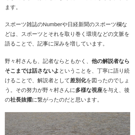
ます。
スポーツ雑誌のNumberや日経新聞のスポーツ欄な
どは、スポーツとそれを取り巻く環境などの文脈を
語ることで、記事に深みを増しています。
野々村さんも、記者ならともかく、
他の解説者なら
そこまでは話さないよ
ということを、丁寧に語り続
けることで、解説者として
差別化
を図ったのでしょ
う。その努力が野々村さんに
多様な視座
を与え、後
の
社長抜擢
に繋がったのだと思います。