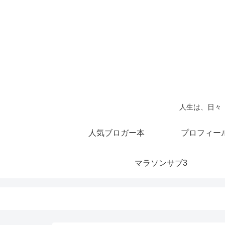
人生は、日々
人気ブロガー本
プロフィー
マラソンサブ3