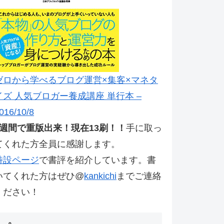
ゼロから学べるブログ運営×集客×マネタ
イズ 人気ブロガー養成講座 単行本 –
016/10/8
2週間で重版出来！現在13刷！！
手に取っ
てくれた方全員に感謝します。
特設ページ
で書評を紹介しています。書
いてくれた方はぜひ@
kankichi
までご連絡
ください！