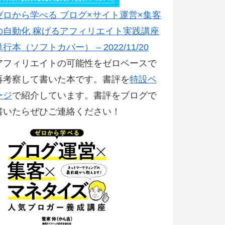
ゼロから学べる ブログ×サイト運営×集客
の自動化 稼げるアフィリエイト実践講座
単行本（ソフトカバー） – 2022/11/20
アフィリエイトの可能性をゼロベースで
再考察して書いた本です。書評を
特設ペ
ージ
で紹介しています。書評をブログで
書いたらぜひご連絡ください！