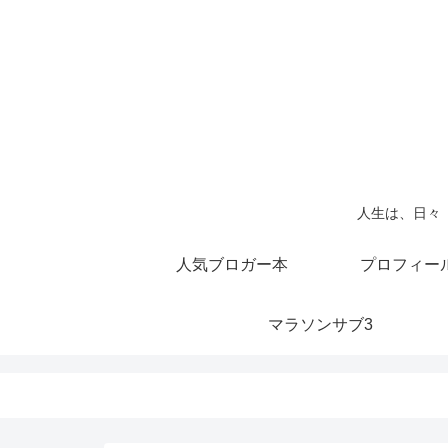
人生は、日々
人気ブロガー本
プロフィー
マラソンサブ3