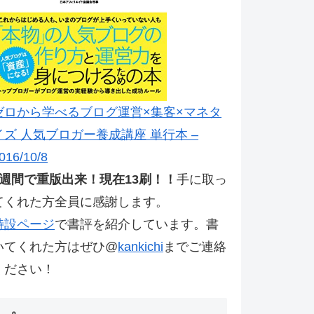
ゼロから学べるブログ運営×集客×マネタ
イズ 人気ブロガー養成講座 単行本 –
016/10/8
2週間で重版出来！現在13刷！！
手に取っ
てくれた方全員に感謝します。
特設ページ
で書評を紹介しています。書
いてくれた方はぜひ@
kankichi
までご連絡
ください！