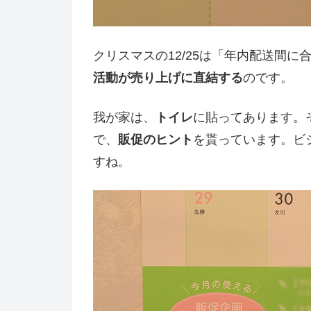
クリスマスの12/25は「年内配送間
活動が売り上げに直結する
のです。
我が家は、
トイレ
に貼ってあります。
で、
販促のヒント
を貰っています。ビ
すね。