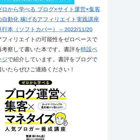
ゼロから学べる ブログ×サイト運営×集客
の自動化 稼げるアフィリエイト実践講座
単行本（ソフトカバー） – 2022/11/20
アフィリエイトの可能性をゼロベースで
再考察して書いた本です。書評を
特設ペ
ージ
で紹介しています。書評をブログで
書いたらぜひご連絡ください！