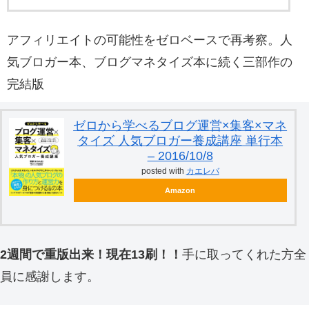
アフィリエイトの可能性をゼロベースで再考察。人
気ブロガー本、ブログマネタイズ本に続く三部作の
完結版
ゼロから学べるブログ運営×集客×マネ
タイズ 人気ブロガー養成講座 単行本
– 2016/10/8
posted with
カエレバ
Amazon
2週間で重版出来！現在13刷！！
手に取ってくれた方全
員に感謝します。