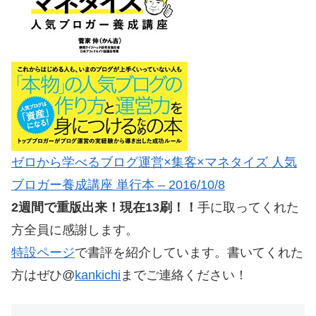
ゼロから学べるブログ運営×集客×マネタイズ 人気
ブロガー養成講座 単行本 – 2016/10/8
2週間で重版出来！現在13刷！！
手に取ってくれた
方全員に感謝します。
特設ページ
で書評を紹介しています。書いてくれた
方はぜひ@
kankichi
までご連絡ください！