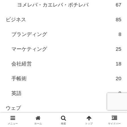
ヨメレバ・カエレバ・ポチレバ
67
ビジネス
85
ブランディング
8
マーケティング
25
会社経営
18
手帳術
20
英語
9
ウェブ
131
SEO
60
メニュー
ホーム
検索
トップ
サイドバー