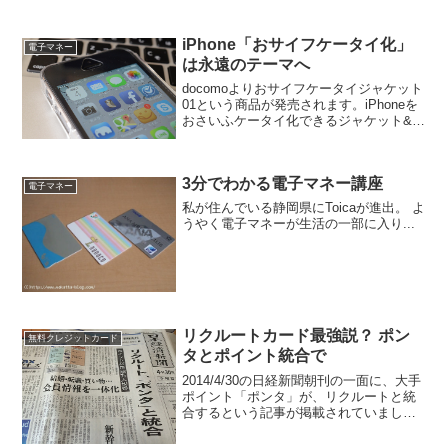
iPhone「おサイフケータイ化」
電子マネー
は永遠のテーマへ
docomoよりおサイフケータイジャケット
01という商品が発売されます。iPhoneを
おさいふケータイ化できるジャケット&デ
バイスです。docomo以外のiPhoneでも利
用できます。iPhoneをおサイフ化するド
コモ『おサイフケータイジャ...
3分でわかる電子マネー講座
電子マネー
私が住んでいる静岡県にToicaが進出。 よ
うやく電子マネーが生活の一部に入り...
リクルートカード最強説？ ポン
無料クレジットカード
タとポイント統合で
2014/4/30の日経新聞朝刊の一面に、大手
ポイント「ポンタ」が、リクルートと統
合するという記事が掲載されていまし
た。じゃらんやホットペッパーなどを利
用すると貰えるリクルートポイントは、