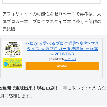
アフィリエイトの可能性をゼロベースで再考察。人
気ブロガー本、ブログマネタイズ本に続く三部作の
完結版
ゼロから学べるブログ運営×集客×マネ
タイズ 人気ブロガー養成講座 単行本
– 2016/10/8
posted with
カエレバ
Amazon
2週間で重版出来！現在13刷！！
手に取ってくれた方全
員に感謝します。