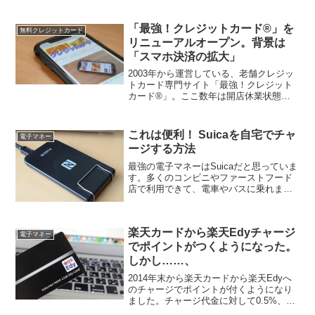
リクルートが運営するサービスでしか使
えなかったので、...
「最強！クレジットカード®」を
無料クレジットカード
リニューアルオープン。背景は
「スマホ決済の拡大」
2003年から運営している、老舗クレジッ
トカード専門サイト「最強！クレジット
カード®」。ここ数年は開店休業状態だ
ったのですが、重い腰を上げてリニュー
アルオープンしました。
これは便利！ Suicaを自宅でチャ
電子マネー
ージする方法
最強の電子マネーはSuicaだと思っていま
す。多くのコンビニやファーストフード
店で利用できて、電車やバスに乗れま
す。静岡に住んでいる私も、電車やバス
はSuicaで乗っています。ところが、JR
東日本の管内の改札を通らないと、Suica
楽天カードから楽天Edyチャージ
の自動チ...
電子マネー
でポイントがつくようになった。
しかし……、
2014年末から楽天カードから楽天Edyへ
のチャージでポイントが付くようになり
ました。チャージ代金に対して0.5%、楽
天Edyの月間でトータル使用料に対し