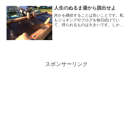
い。我々は一生働き続けないといけない
人生のぬるま湯から脱出せよ
のです。ところが、働...
成功法則
何かを継続することは良いことです。私
もジョギングやブログを毎日続けてい
て、得られるものは大きいです。しか
し、ただ続けているだけでは、次第に停
滞していきます。続けるためだけに続け
ることになります。「コンフォートゾー
ン=快適=ぬるま湯」に居続け...
スポンサーリンク