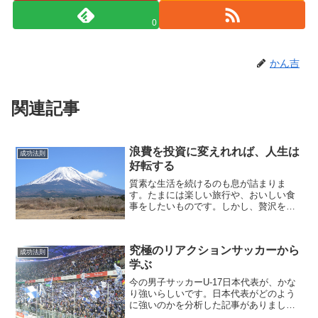
0
かん吉
関連記事
浪費を投資に変えれれば、人生は
成功法則
好転する
質素な生活を続けるのも息が詰まりま
す。たまには楽しい旅行や、おいしい食
事をしたいものです。しかし、贅沢をし
てお金を遣ってしまうと、お金が貯まり
ません。高いお金を払っても、それが将
来の利益につながれば良いのです。消費
究極のリアクションサッカーから
を投資に変えていくのです。
成功法則
学ぶ
今の男子サッカーU-17日本代表が、かな
り強いらしいです。日本代表がどのよう
に強いのかを分析した記事がありまし
た。集約すると「究極のリアクションサ