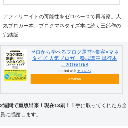
アフィリエイトの可能性をゼロベースで再考察。人
気ブロガー本、ブログマネタイズ本に続く三部作の
完結版
ゼロから学べるブログ運営×集客×マネ
タイズ 人気ブロガー養成講座 単行本
– 2016/10/8
posted with
カエレバ
Amazon
2週間で重版出来！現在13刷！！
手に取ってくれた方全
員に感謝します。