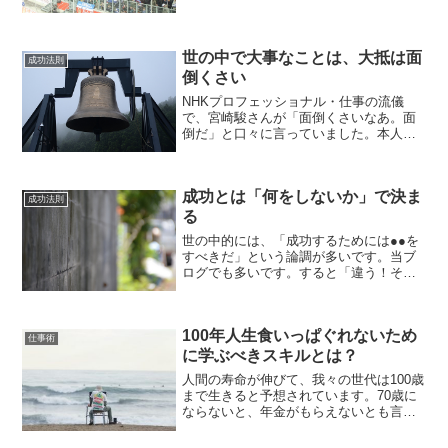
ッカー」であることに尽きる。どういう
ことかというと、吉武監督からも選手た
ちからも「自分たちのサ...
世の中で大事なことは、大抵は面
成功法則
倒くさい
NHKプロフェッショナル・仕事の流儀
で、宮崎駿さんが「面倒くさいなあ。面
倒だ」と口々に言っていました。本人曰
く「世の中で大事なことは、大抵は面倒
くさい」のだそうです。宮崎駿スペシャ
ル「風立ちぬ」1000日の記憶宮崎駿さん
成功とは「何をしないか」で決ま
のような巨匠の方が考...
成功法則
る
世の中的には、「成功するためには●●を
すべきだ」という論調が多いです。当ブ
ログでも多いです。すると「違う！それ
では成長できない。△△△の方が重要
だ」といった意見を必ず貰います。人は
各々生きてきた環境も考え方も違いま
100年人生食いっぱぐれないため
す。意見はたくさんあって当...
仕事術
に学ぶべきスキルとは？
人間の寿命が伸びて、我々の世代は100歳
まで生きると予想されています。70歳に
ならないと、年金がもらえないとも言わ
れています。もしかすると、年金が廃止
になって、一生もらえないかもしれな