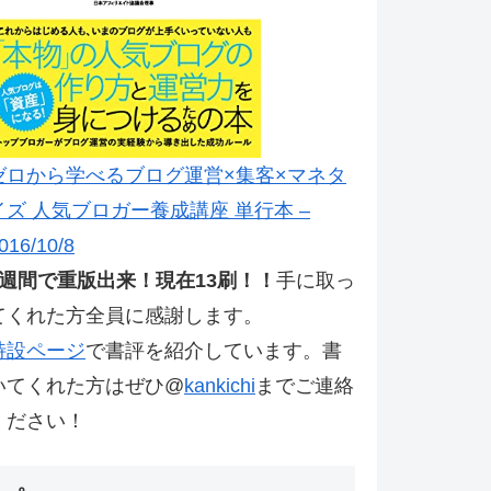
ゼロから学べるブログ運営×集客×マネタ
イズ 人気ブロガー養成講座 単行本 –
016/10/8
2週間で重版出来！現在13刷！！
手に取っ
てくれた方全員に感謝します。
特設ページ
で書評を紹介しています。書
いてくれた方はぜひ@
kankichi
までご連絡
ください！