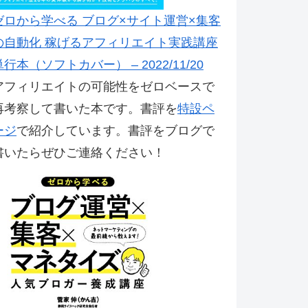
ゼロから学べる ブログ×サイト運営×集客
の自動化 稼げるアフィリエイト実践講座
単行本（ソフトカバー） – 2022/11/20
アフィリエイトの可能性をゼロベースで
再考察して書いた本です。書評を
特設ペ
ージ
で紹介しています。書評をブログで
書いたらぜひご連絡ください！