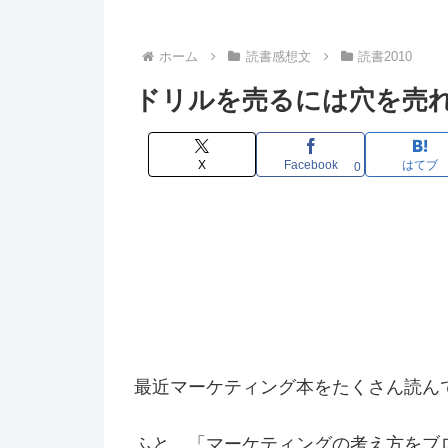
ホーム
読書感想文
読書2010
ドリルを売るには穴を売
X
Facebook
はてブ
0
最近マーケティング本をたくさん読ん
ふと、「マーケティングの考え方をブ