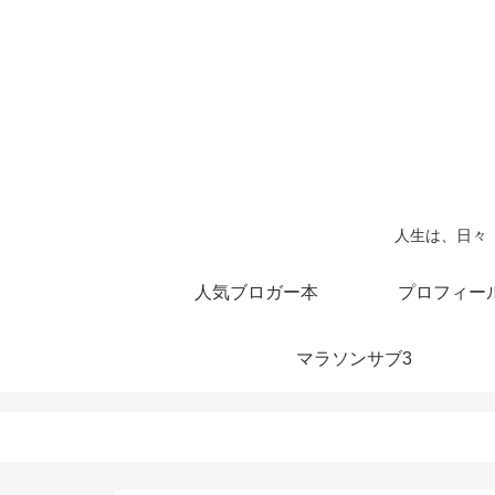
人生は、日々
人気ブロガー本
プロフィー
マラソンサブ3