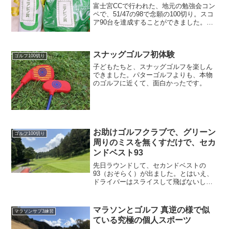
富士宮CCで行われた、地元の勉強会コン
ペで、51/47の98で念願の100切り。スコ
ア90台を達成することができました。OK
パット無しのコンペでしたので、喜びも
ひとしおです。しかもニアピン賞を二つ
も頂きました。ちょっと前までは100〜
スナッグゴルフ初体験
110...
ゴルフ100切り
子どもたちと、スナッグゴルフを楽しん
できました。パターゴルフよりも、本物
のゴルフに近くて、面白かったです。
お助けゴルフクラブで、グリーン
ゴルフ100切り
周りのミスを無くすだけで、セカ
ンドベスト93
先日ラウンドして、セカンドベストの
93（おそらく）が出ました。とはいえ、
ドライバーはスライスして飛ばないし、
頼みの綱であるユーティリティーは、先
っぽに当たってしまって飛ばないことが
多かった。何が良かったかというと、グ
マラソンとゴルフ 真逆の様で似
マラソンサブ3練習
リーン周りでのプレー。お...
ている究極の個人スポーツ