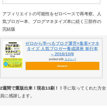
アフィリエイトの可能性をゼロベースで再考察。人
気ブロガー本、ブログマネタイズ本に続く三部作の
完結版
ゼロから学べるブログ運営×集客×マネ
タイズ 人気ブロガー養成講座 単行本
– 2016/10/8
posted with
カエレバ
Amazon
2週間で重版出来！現在13刷！！
手に取ってくれた方全
員に感謝します。