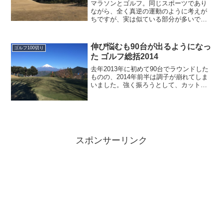
マラソンとゴルフ。同じスポーツであり
ながら、全く真逆の運動のように考えが
ちですが、実は似ている部分が多いで
す。しかもお互いを保管し合うので。良
い組み合わせです。
伸び悩むも90台が出るようになっ
ゴルフ100切り
た ゴルフ総括2014
去年2013年に初めて90台でラウンドした
ものの、2014年前半は調子が崩れてしま
いました。強く振ろうとして、カット打
ちになっていたようです。左膝のスウェ
ーの固定と、横振りを意識するようにな
って、ようやく飛球が安定。夏に97、99
打でラウン...
スポンサーリンク