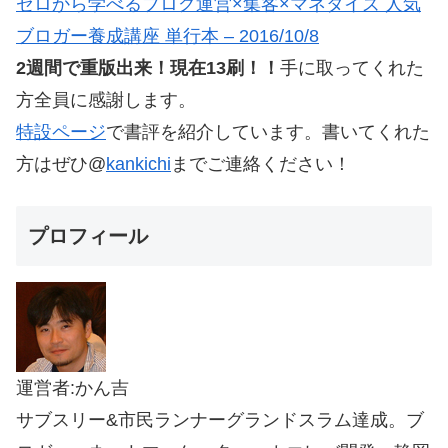
ゼロから学べるブログ運営×集客×マネタイズ 人気
ブロガー養成講座 単行本 – 2016/10/8
2週間で重版出来！現在13刷！！
手に取ってくれた
方全員に感謝します。
特設ページ
で書評を紹介しています。書いてくれた
方はぜひ@
kankichi
までご連絡ください！
プロフィール
運営者:かん吉
サブスリー&市民ランナーグランドスラム達成。ブ