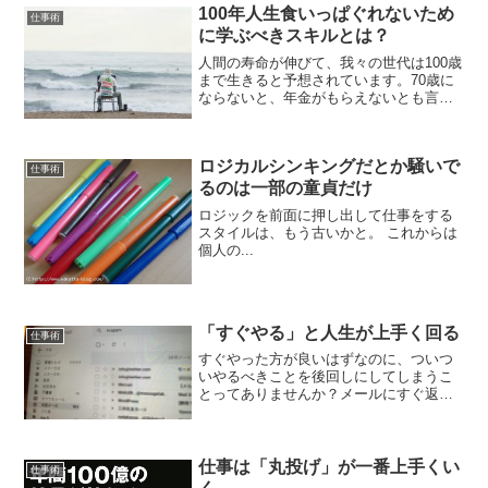
日を「新しい働き方」の検討...
100年人生食いっぱぐれないため
仕事術
に学ぶべきスキルとは？
人間の寿命が伸びて、我々の世代は100歳
まで生きると予想されています。70歳に
ならないと、年金がもらえないとも言わ
れています。もしかすると、年金が廃止
になって、一生もらえないかもしれな
い。我々は一生働き続けないといけない
ロジカルシンキングだとか騒いで
のです。ところが、働...
仕事術
るのは一部の童貞だけ
ロジックを前面に押し出して仕事をする
スタイルは、もう古いかと。 これからは
個人の...
「すぐやる」と人生が上手く回る
仕事術
すぐやった方が良いはずなのに、ついつ
いやるべきことを後回しにしてしまうこ
とってありませんか？メールにすぐ返信
したほうが良いのに、なぜか後回しに。
わけのわからない理由をつけていること
が多くないですか？やるべきことはすぐ
にやってしまったほうが、...
仕事は「丸投げ」が一番上手くい
仕事術