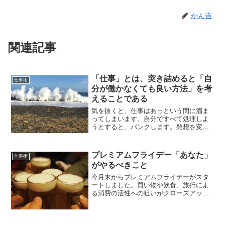
かん吉
関連記事
「仕事」とは、突き詰めると「自
仕事術
分が働かなくても良い方法」を考
えることである
気を抜くと、仕事はあっという間に溜ま
ってしまいます。自分ですべて処理しよ
うとすると、パンクします。発想を変え
ましょう。仕事に取り掛かる前に「他の
誰かにお願いできないか？」を考えるよ
うにしましょう。
プレミアムフライデー「あなた」
仕事術
がやるべきこと
今月末からプレミアムフライデーがスタ
ートしました。買い物や飲食、旅行によ
る消費の活性への狙いがクローズアップ
されていますが、給料は時間分減るわけ
ですから、消費の活性は限定的でしょ
う。むしろ我々が狙うべきは、週末の半