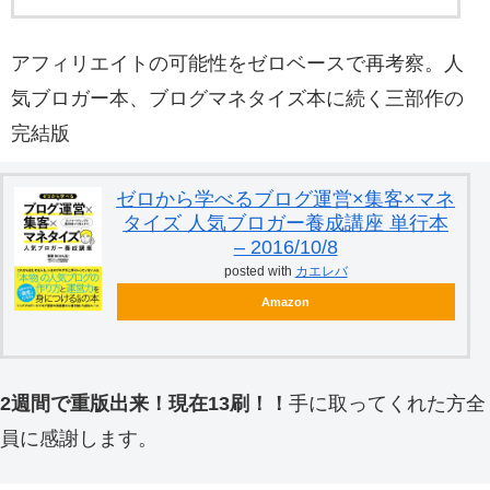
アフィリエイトの可能性をゼロベースで再考察。人
気ブロガー本、ブログマネタイズ本に続く三部作の
完結版
ゼロから学べるブログ運営×集客×マネ
タイズ 人気ブロガー養成講座 単行本
– 2016/10/8
posted with
カエレバ
Amazon
2週間で重版出来！現在13刷！！
手に取ってくれた方全
員に感謝します。