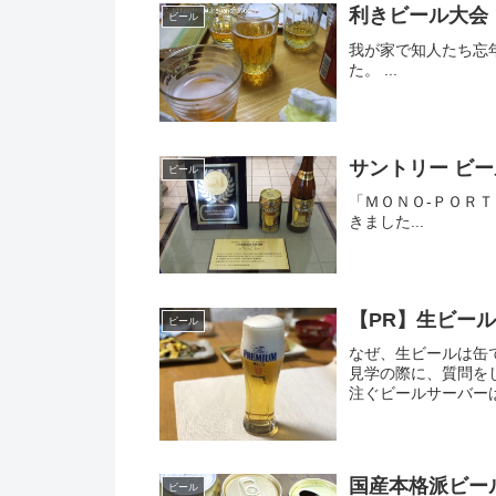
利きビール大会
ビール
我が家で知人たち忘
た。 ...
サントリー ビ
ビール
「ＭＯＮＯ-ＰＯＲ
きました...
【PR】生ビー
ビール
なぜ、生ビールは缶
見学の際に、質問を
注ぐビールサーバー
す。この度、良質な泡
国産本格派ビー
ビール