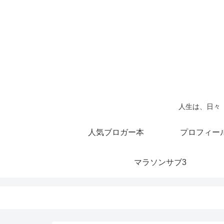
人生は、日々
人気ブロガー本
プロフィー
マラソンサブ3