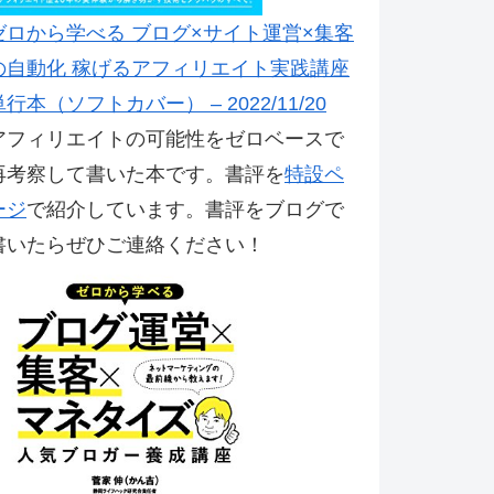
ゼロから学べる ブログ×サイト運営×集客
の自動化 稼げるアフィリエイト実践講座
単行本（ソフトカバー） – 2022/11/20
アフィリエイトの可能性をゼロベースで
再考察して書いた本です。書評を
特設ペ
ージ
で紹介しています。書評をブログで
書いたらぜひご連絡ください！