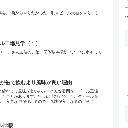
年会。 前からやりたかった、利きビール大会をやりまし
ール工場見学（１）
ＴＡＬ」さん主催の、第二回体験＆撮影ツアー>に参加して
ルが缶で飲むより風味が良い理由
で飲むより風味が良いのか？そんな疑問を、ビール工場
したことがあります。答えは「泡」でした。生ビールを
は、良質な泡が作れるので、風味が良くなるのだそうで
にこだわってきた...
ル比較