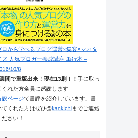
ゼロから学べるブログ運営×集客×マネタ
イズ 人気ブロガー養成講座 単行本 –
016/10/8
2週間で重版出来！現在13刷！！
手に取っ
てくれた方全員に感謝します。
特設ページ
で書評を紹介しています。書
いてくれた方はぜひ@
kankichi
までご連絡
ください！