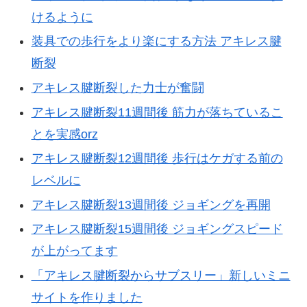
けるように
装具での歩行をより楽にする方法 アキレス腱
断裂
アキレス腱断裂した力士が奮闘
アキレス腱断裂11週間後 筋力が落ちているこ
とを実感orz
アキレス腱断裂12週間後 歩行はケガする前の
レベルに
アキレス腱断裂13週間後 ジョギングを再開
アキレス腱断裂15週間後 ジョギングスピード
が上がってます
「アキレス腱断裂からサブスリー」新しいミニ
サイトを作りました