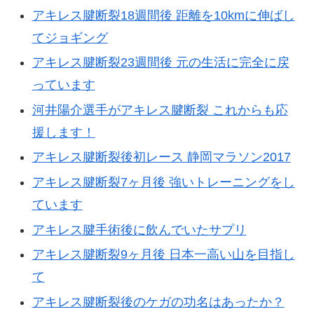
アキレス腱断裂18週間後 距離を10kmに伸ばし
てジョギング
アキレス腱断裂23週間後 元の生活に完全に戻
っています
河井陽介選手がアキレス腱断裂 これからも応
援します！
アキレス腱断裂後初レース 静岡マラソン2017
アキレス腱断裂7ヶ月後 強いトレーニングをし
ています
アキレス腱手術後に飲んでいたサプリ
アキレス腱断裂9ヶ月後 日本一高い山を目指し
て
アキレス腱断裂後のケガの功名はあったか？