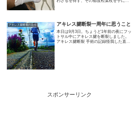
わざるを得ず、その都度松葉杖を手にと
って移動するのは面倒ですし、とても疲
労します。四つん這いになっての移動も
試みたのですが、すぐに膝が痛くなって
しまいます。ということ...
アキレス腱断裂一周年に思うこと
アキレス腱断裂の治療
本日は9月3日。ちょうど1年前の夜にフッ
トサル中にアキレス腱を断裂しました。
アキレス腱断裂 手術の記録怪我した直後
は、絶望のどん底でした。もう走れない
のではないか？という不安な思いで一杯
でした。現在の足の調子は良好です。走
力は以前以上に回復...
スポンサーリンク