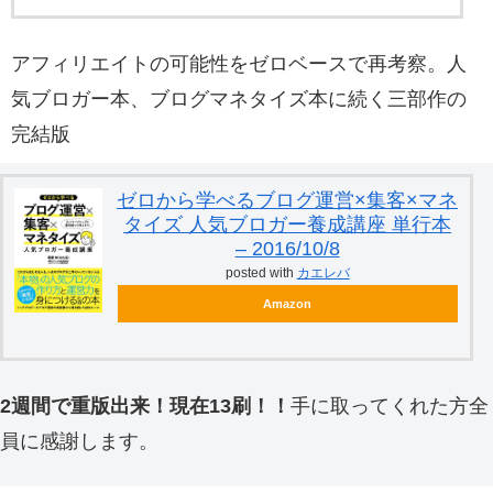
アフィリエイトの可能性をゼロベースで再考察。人
気ブロガー本、ブログマネタイズ本に続く三部作の
完結版
ゼロから学べるブログ運営×集客×マネ
タイズ 人気ブロガー養成講座 単行本
– 2016/10/8
posted with
カエレバ
Amazon
2週間で重版出来！現在13刷！！
手に取ってくれた方全
員に感謝します。