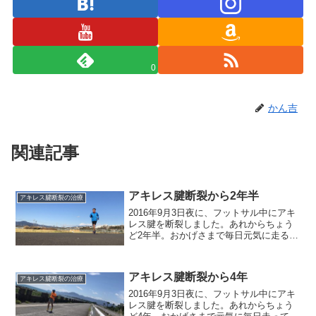
0
かん吉
関連記事
アキレス腱断裂から2年半
アキレス腱断裂の治療
2016年9月3日夜に、フットサル中にアキ
レス腱を断裂しました。あれからちょう
ど2年半。おかげさまで毎日元気に走るこ
とができています。先日の静岡マラソン
では、念願のサブスリーゲット。市民ラ
ンナーグランドスラムを達成しました。
アキレス腱断裂から4年
アキレス腱断裂の治療
感無量です。
2016年9月3日夜に、フットサル中にアキ
レス腱を断裂しました。あれからちょう