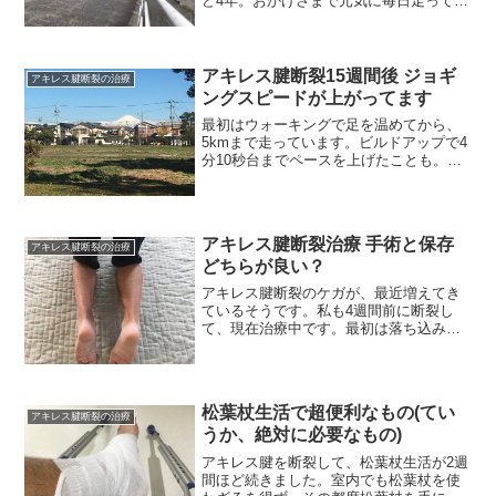
ど4年。おかげさまで元気に毎日走ってい
ます。1年ぶりの経過報告です。
アキレス腱断裂15週間後 ジョギ
アキレス腱断裂の治療
ングスピードが上がってます
最初はウォーキングで足を温めてから、
5kmまで走っています。ビルドアップで4
分10秒台までペースを上げたことも。無
理は禁物です。じっくりやっていきたい
と思います。
アキレス腱断裂治療 手術と保存
アキレス腱断裂の治療
どちらが良い？
アキレス腱断裂のケガが、最近増えてき
ているそうです。私も4週間前に断裂し
て、現在治療中です。最初は落ち込みま
したが、色々調べているうちに「治るケ
ガ」であることがわかり、希望を持って
生活できています。ただ一つだけ、気に
なることがありました。治...
松葉杖生活で超便利なもの(てい
アキレス腱断裂の治療
うか、絶対に必要なもの)
アキレス腱を断裂して、松葉杖生活が2週
間ほど続きました。室内でも松葉杖を使