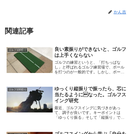
かん吉
関連記事
良い素振りができないと、ゴルフ
ゴルフ100切り
は上手くならない
ゴルフの練習というと、「打ちっぱな
し」と呼ばれるゴルフ練習場で、ボール
を打つのが一般的です。しかし、ボール
は1球10円前後。100球打てば1,000円。入
場料などもかかるケースもあり、意外と
お金がかかります。自宅で素振りをする
ゆっくり縦振りで振ったら、芯に
ゴルフ100切り
ことで、ボール...
当たるようになった。ゴルフス
イング研究
最近、ゴルフスイングに気づきがあっ
て、調子が良いです。キーポイントは
「ゆっくり振る」そして「縦振り」で
す。
ゴルフスイングから学ぶ「自分を