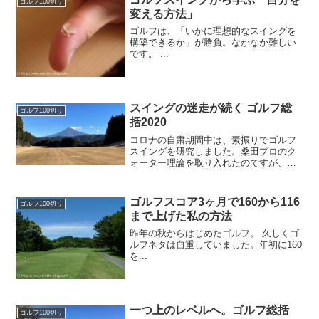
ゴルフ100切り
変える方法」
ゴルフは、「いかに理想的なスイングを
構築できるか」が勝負。なかなか難しい
です。 ...
スイングの迷走が続く ゴルフ総
ゴルフ100切り
括2020
コロナの自粛期間中は、素振りでゴルフ
スイングを研究しました。桑田プロのク
ォーター理論を取り入れたのですが、上
手く行かず。その後、シャロースイング
の練習もしましたが、モノにできず。結
局、去年から取り入れてきたシャットフ
ゴルフスコア3ヶ月で160から116
ゴルフ100切り
ェースに戻しました。しか...
まで上げた私の方法
昨年の秋からはじめたゴルフ。 久しくゴ
ルフネタは自重していました。年初に160
を...
一つ上のレベルへ。ゴルフ総括
ゴルフ100切り