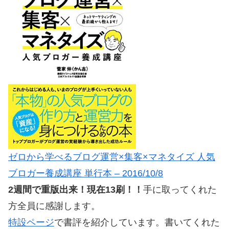
ゼロから学べるブログ運営×集客×マネタイズ 人気
ブロガー養成講座 単行本 – 2016/10/8
2週間で重版出来！現在13刷！！
手に取ってくれた
方全員に感謝します。
特設ページ
で書評を紹介しています。書いてくれた