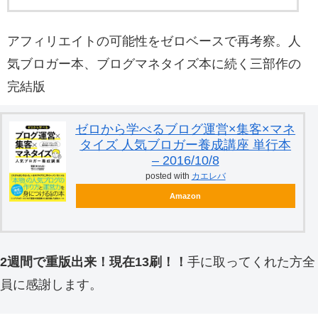
アフィリエイトの可能性をゼロベースで再考察。人
気ブロガー本、ブログマネタイズ本に続く三部作の
完結版
ゼロから学べるブログ運営×集客×マネ
タイズ 人気ブロガー養成講座 単行本
– 2016/10/8
posted with
カエレバ
Amazon
2週間で重版出来！現在13刷！！
手に取ってくれた方全
員に感謝します。