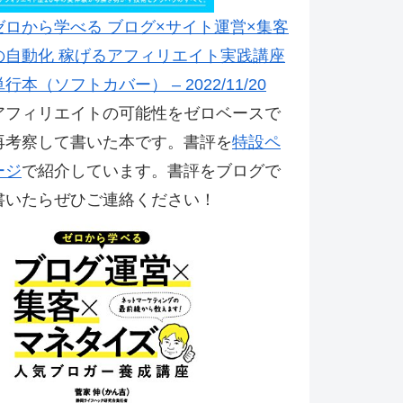
ゼロから学べる ブログ×サイト運営×集客
の自動化 稼げるアフィリエイト実践講座
単行本（ソフトカバー） – 2022/11/20
アフィリエイトの可能性をゼロベースで
再考察して書いた本です。書評を
特設ペ
ージ
で紹介しています。書評をブログで
書いたらぜひご連絡ください！