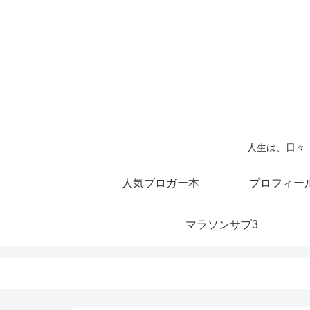
人生は、日々
人気ブロガー本
プロフィー
マラソンサブ3