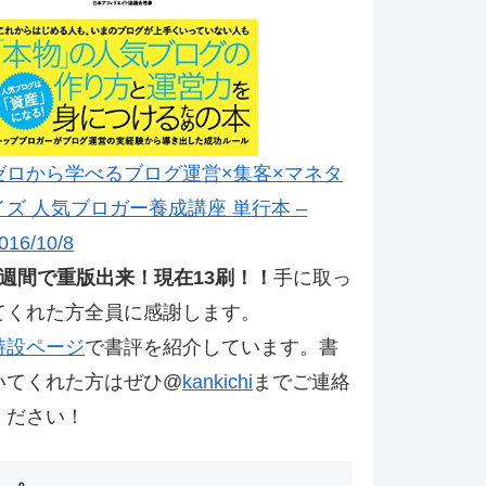
ゼロから学べるブログ運営×集客×マネタ
イズ 人気ブロガー養成講座 単行本 –
016/10/8
2週間で重版出来！現在13刷！！
手に取っ
てくれた方全員に感謝します。
特設ページ
で書評を紹介しています。書
いてくれた方はぜひ@
kankichi
までご連絡
ください！